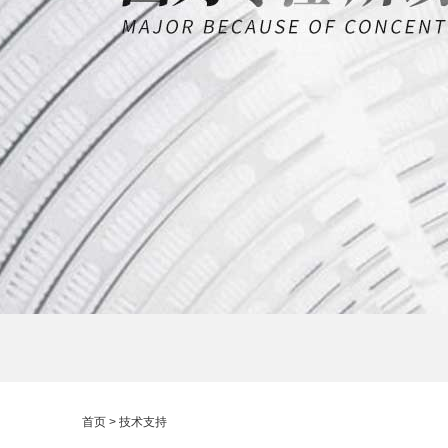
首页
> 技术支持