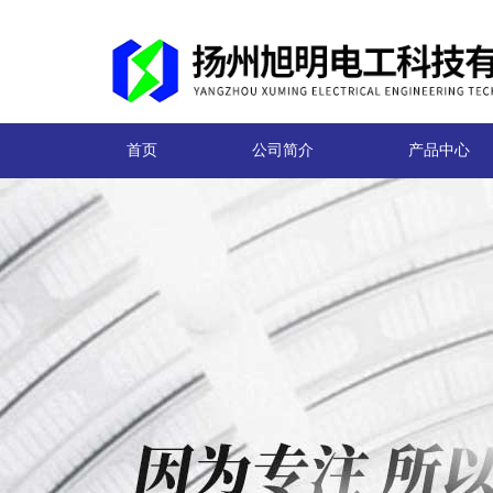
首页
公司简介
产品中心