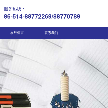
服务热线：
86-514-88772269/88770789
在线留言
联系我们