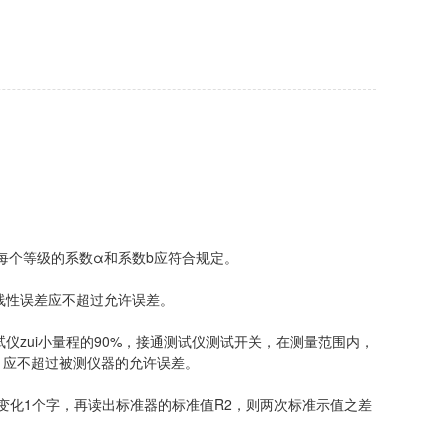
，每个等级的系数α和系数b应符合规定。
线性误差应不超过允许误差。
zui小量程的90%，接通测试仪测试开关，在测量范围内，
，应不超过被测仪器的允许误差。
变化1个字，再读出标准器的标准值R2，则两次标准示值之差