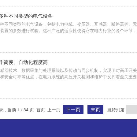
多种不同类型的电气设备
种不同类型的电气设备，包括电力电缆、变压器、互感器、断路器等。无
装置的参数进行试验。这种广泛的适应性使得它在电力行业的各个环节，
检测提供了通用的解决方案。工频耐压试验装置的优点：(一)符合实际
得试验结果能够真实反映电气设备在实际应用环境中的绝缘性能。因为在实际
作简便、自动化程度高
感器技术、数据采集与处理系统以及传动与同步机制，实现了对高压开关
和安全可靠等优点，在电力系统的高压开关检测和维护中发挥着至关重要
稳定运行提供更加有力的保障。高压开关机械特性测试仪的使用注意事项：
操作测试仪，防止因操作不当引发火灾或人身伤害。-防护装备：操作人..
下一页
末页
记录，当前 1 / 34 页 首页 上一页
跳转到第