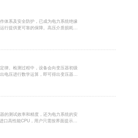
作体系及安全防护，已成为电力系统绝缘
运行提供更可靠的保障。高压介质损耗测
，体积大幅缩小，重量轻便，适合现场携带
.
定律。检测过程中，设备会向变压器初级
出电压进行数学运算，即可得出变压器的
估变压器的变比性能是否正常。现代智能测
..
器的测试效率和精度，还为电力系统的安
进口高性能CPU，用户只需按界面提示设
，简化繁琐操作，即使无计算机知识也能