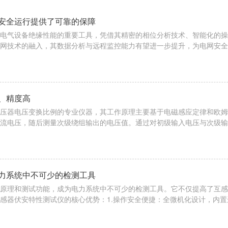
安全运行提供了可靠的保障
电气设备绝缘性能的重要工具，凭借其精密的相位分析技术、智能化的操
网技术的融入，其数据分析与远程监控能力有望进一步提升，为电网安全
化与便携性：现代测试仪多采用一体化设计，内置升压电源和标准电容器
自动测量流程：从升压到数据采集均由微机控制，无需人工干预，减少操..
、精度高
压器电压变换比例的专业仪器，其工作原理主要基于电磁感应定律和欧姆
流电压，随后测量次级绕组输出的电压值。通过对初级输入电压与次级输
压与低压侧电压的比值)，并与被测变压器的设计变比进行比较，从而评
测量计算和自动控制功能。全中文菜单操作界面使显示直观、稳定性好、精.
力系统中不可少的检测工具
原理和测试功能，成为电力系统中不可少的检测工具。它不仅提高了互感
感器伏安特性测试仪的核心优势：1.操作安全便捷：全微机化设计，内置
高压电路，避免人身安全风险。设备自动完成数据采集、记录和曲线绘制
字合成技术(DDS)生成标准正弦波(总谐波失真3.功能专业：...