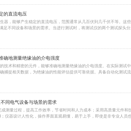
定的直流电压
生器，能够产生稳定的直流电压，范围通常从几百伏到几千伏不等。这些常见
级，以满足不同设备和场景的需求。当进行测试时，将测试仪的两个测试探头分
蔽端(G)以消除表面电流的影响。一旦连接完毕，测试仪便会向被测设备施
会产生微小的漏电流。这个电流由两部分组成：一是...
准确地测量绝缘油的介电强度
的技术和精密的元件，能够准确地测量绝缘油的介电强度。在实际测试中
确捕捉相关数据，为绝缘油的性能评估提供可靠依据。具备自动化测试流
系列操作，大大减少了人工操作带来的误差和劳动强度，提高了测试效率
力企业等用户大规模检测的需求。在测试过程中，当油样被击穿时，保护系统
足不同电气设备与场景的需求
速完成测量过程，提高工作效率，节省时间和人力成本；采用高质量元件和
5±1d；仪器设计人性化，操作界面直观易懂，易于上手，即使是非专业人
等领域的现场测试。200A回路电阻测试仪优点：1.高电流测试能力：具
确保测试的准确性和可靠性。大电流可有...