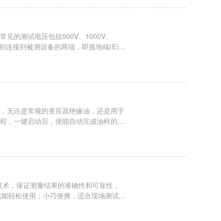
的测试电压包括500V、1000V、
别连接到被测设备的两端，即接地端(E)和
加选定的高压电场。测量漏电流：在高压的
，无论是常规的变压器绝缘油，还是用于
程，一键启动后，便能自动完成油样的升
。同时，仪器支持多组油样连续检测，进
...
技术，保证测量结果的准确性和可靠性，
员也能轻松使用；小巧便携，适合现场测试，
有高达200安培的测试电流能力，能够应对