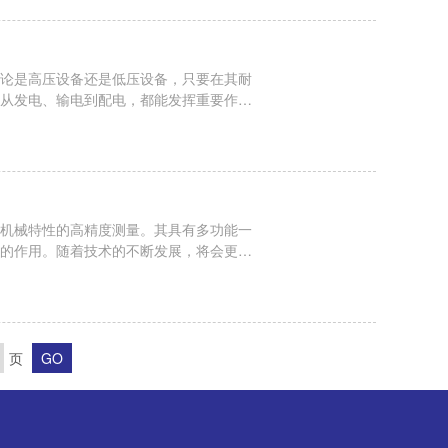
论是高压设备还是低压设备，只要在其耐
从发电、输电到配电，都能发挥重要作
运行工况所施加的电压频率与电力系统正常
...
机械特性的高精度测量。其具有多功能一
的作用。随着技术的不断发展，将会更加
1.安全操作方面：-人员资质：只有经过
.
页