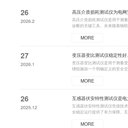
26
高压介质损耗测试仪为电网
高压介质损耗测试仪是用于测量
2026.2
诊断的关键工具。未来随着物联
试仪的核心优点：1.高度集成
MORE
与操作。2.自动化与智能化-全
27
变压器变比测试仪稳定性好
变压器变比测试仪是用于测量变
2026.1
绕组施加一个明确定义的安全交
实际变比(通常表示为高压侧电
MORE
试仪器以单片机为核心，实现了
26
互感器伏安特性测试仪是电
互感器伏安特性测试仪凭借技术
2025.12
全稳定运行提供了有力保障。互
定测试值，无需人工调压或接触
MORE
快速掌握。2.测试精度高：采用数