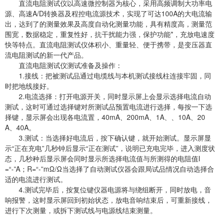
直流电阻测试仪以高速微控制器为核心，采用高频调制大功率电
源、高速A/D转换器及程控电流源技术，实现了可达100A的大电流输
出，达到了的测量效果及高度自动化测量功能，具有精度高，测量范
围宽，数据稳定，重复性好，抗干扰能力强，保护功能*，充放电速度
快等特点。直流电阻测试仪体积小、重量轻、便于携带，是变压器直
流电阻测试的新一代产品。
直流电阻测试仪测试准备及操作：
1.接线：把被测试品通过电缆线与本机测试接线柱连接牢固，同
时把地线接好。
2.电流选择：打开电源开关，同时显示屏上会显示选择电流自动
测试，这时可通过选择键对所测试品预置电流进行选择，每按一下选
择键，显示屏会出现各电流置，40mA、200mA、1A、、10A、20
A、40A。
3.测试：当选择好电流后，按下确认键，就开始测试。显示屏显
示“正在充电”几秒钟后显示“正在测试”，说明已充电完毕，进入测度状
态，几秒种后显示屏会同时显示所选择电流值与所测得的电阻值I
=“-”A；R=“-”mΩ/Ω当选择了自动测试仪器会跟局试品情况自动选择合
适的电流进行测试。
4.测试完毕后，按复位键仪器电源将与绕组断开，同时放电，音
响报警，这时显示屏回到初始状态，放电音响结束后，可重新接线，
进行下次测量，或拆下测试线与电源线结束测量。