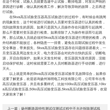
在这个时候，试验人员就要迅速中止试验，断掉电源，对发出声响的
原因进行诊断，做认真的检查工作，解决导致异响的故障，之后再进
行试验。
在5kva高压试验变压器高压试验进行的过程中，有时候会有跳闸
的现象发生，这个时候进行试验的人员要对变压器进行认真的检查，
找到故障发生的原因。如果只是因为人员操作存在问题而引起跳闸，
那么不需要对变压器进行检查。如果排除了人为操作有误而引起跳
闸，那么试验人员就必须对5kva高压试验变压器进行周密的检查，内
外结构都不能放过，各种隐患一一排查，避免在后期试验过程中发生
安全事故，带来损失。5kva高压试验变压器存在问题很容易着火，一
旦变压器及周边发生火灾，电力变压器会对此作出快的反应，切断电
源，开启自我保护。如果火灾发生时候，变压器因为某些原因，没能
启动保护机制，这时候就需要工作人员对断路器进行手动切断，进行
灭火。
以上就是简单的5kva高压试验变压器试验常见故障综合，如果你
还要了解更多，欢迎咨询扬州旭明电工科技有限公司，公司常年出售
高压试验变压器，并且有多重样式，比如100kv高压试验变压器,10kv
a高压试验变压器,50kv高压试验变压器,5kva高压试验变压器等，欢迎
大家前来了解！
上一篇：
扬州断路器特性测试仪测试过程中不允许拆除测试线