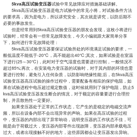
5kva高压试验变压器
试验中常见故障应对措施基础讲解。
5kva高压试验变压器是电力试验中的常见小将，对试验条件方法
的要求高，因为是电力，所以讲究安全，其次就是讲究，以防后期不
必要的事故发生。
但是经常用到5kva高压试验变压器的朋友会发现，这枚小将进行
试验时，经常会有一些常见故障发生，今天小编就跟大家简单分享
下，如何进行常见故障处理：
5kva高压试验变压器要保证试验所处的环境满足试验的要求，一
般低温度不能低于-20℃，高不能超出40℃;其次，如果试验是在室温
下进行(25～30℃)，此时对于空气湿度也需要进行控制，一般情况不
超过85%;再次，在安装电力变压器的试验时，对于其内部的环境也需
要进行控制，避免引入任何杂质，以防影响绝缘性能;后，在5kva高压
试验变压器高压试验的操作过程中，需要配备有相应的保护电阻，如
果在试验进程中电压超过规定数值，这时候就用到了保护电阻，防止5
kva高压试验变压器发生断合的情况，对于额定的容量要进行合理控
制，并且散热性一定要好。
如果变压器处于正常的工作状态，它产生的是稳定的电磁交流声
频，所以在设备内部不会出现异常的声响。如果在高压试验的过程
中，变压器的内部出现了异常响动，说明变压器的工作状态不佳，可
能是由于荷载过大，变压器内部零件出现故障，变压器内部承载电压
过大，或者出现接触不好的地方，这些原因都会让变压器发出异响。