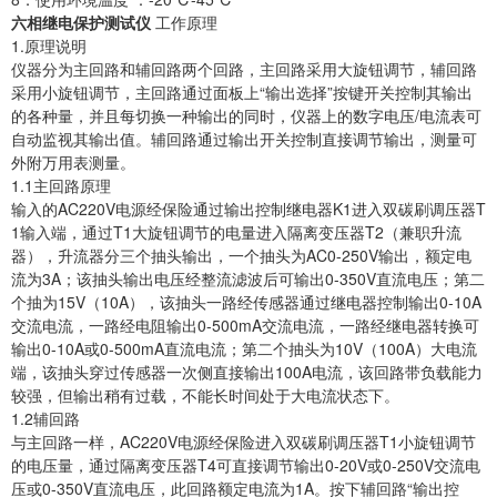
六相继电保护测试仪
工作原理
1.原理说明
仪器分为主回路和辅回路两个回路，主回路采用大旋钮调节，辅回路
采用小旋钮调节，主回路通过面板上“输出选择”按键开关控制其输出
的各种量，并且每切换一种输出的同时，仪器上的数字电压/电流表可
自动监视其输出值。辅回路通过输出开关控制直接调节输出，测量可
外附万用表测量。
1.1主回路原理
输入的AC220V电源经保险通过输出控制继电器K1进入双碳刷调压器T
1输入端，通过T1大旋钮调节的电量进入隔离变压器T2（兼职升流
器），升流器分三个抽头输出，一个抽头为AC0-250V输出，额定电
流为3A；该抽头输出电压经整流滤波后可输出0-350V直流电压；第二
个抽为15V（10A），该抽头一路经传感器通过继电器控制输出0-10A
交流电流，一路经电阻输出0-500mA交流电流，一路经继电器转换可
输出0-10A或0-500mA直流电流；第二个抽头为10V（100A）大电流
端，该抽头穿过传感器一次侧直接输出100A电流，该回路带负载能力
较强，但输出稍有过载，不能长时间处于大电流状态下。
1.2辅回路
与主回路一样，AC220V电源经保险进入双碳刷调压器T1小旋钮调节
的电压量，通过隔离变压器T4可直接调节输出0-20V或0-250V交流电
压或0-350V直流电压，此回路额定电流为1A。按下辅回路“输出控