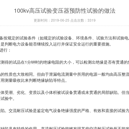
100kv高压试验变压器预防性试验的做法
更新时间：2019-06-25 点击次数：3319
设备按规定的试验条件（如规定的试验设备、环境条件、试验方法和试验电
它是判断电力设备能否继续投入运行并保证安全运行的重要措施。
进行：
得的试品在1分钟时的绝缘电阻的大小，可以检测出绝缘是否有贯通的
性质也大致相同。但由于泄漏电流测量中所用的电源一般均由高压整流
可用测量吸收比来判断绝缘缺陷等特点。
受潮、劣化、变质以及小体积被试设备贯通或未贯通的局部缺陷。但当
性试验中。
。交流耐压试验是鉴定电气设备绝缘强度的严格、有效和直接的试验方
陷具有特殊的作用。直流耐压试验能够发现某些交流耐压试验所不能发