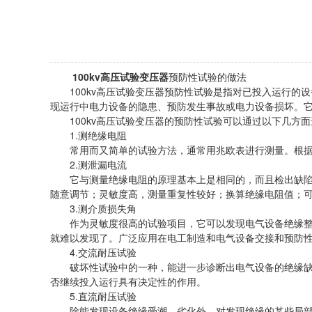
100kv高压试验变压器
预防性试验的做法
100kv高压试验变压器预防性试验是指对已投入运行的
现运行中电力设备的隐患、预防发生事故或电力设备损坏。
100kv高压试验变压器的预防性试验可以通过以下几方面
1.测绝缘电阻
常用而又简单的试验方法，通常用兆欧表进行测量。根据测
2.测泄漏电流
它与测量绝缘电阻的原理基本上是相同的，而且检出缺陷的
随意调节；灵敏度高，测量重复性较好；换算绝缘电阻值；
3.测介质损失角
作为灵敏度很高的试验项目，它可以发现电气设备绝缘整体
就难以发现了。广泛应用在电工制造和电气设备交接和预防
4.交流耐压试验
破坏性试验中的一种，能进一步诊断出电气设备的绝缘缺陷
否继续投入运行具有决定性的作用。
5.直流耐压试验
除能发现设备绝缘受潮、劣化外，对发现绝缘的某些局部缺