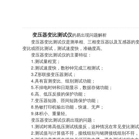
变压器变比测试仪
的易出现问题解析
变压器变比测试仪是测单相、三相变压器以及互感器的变比
变比或匝比测试，测试速度快，准确度高。
变压器变比测试仪的主要特征：
1.测试量程宽；
2.测试速度快，数秒钟完成三相测试；
3.Z形联接变压器测试；
4.具有盲测变比、组别测试功能；
5.不掉电时钟和日期显示，数据存储功能；
6.高、低压反接的保护功能；
7.变压器短路、匝间短路保护功能；
8.热敏打印机输出功能，快速、无声；
9.体积小、重量轻。
变压器变比测试仪易出现的问题：
1.测试时将高低压测试线接反，这种情况在常见变比测试
2.测试值与计算值不符，接线组别与铭牌接线组别不符，