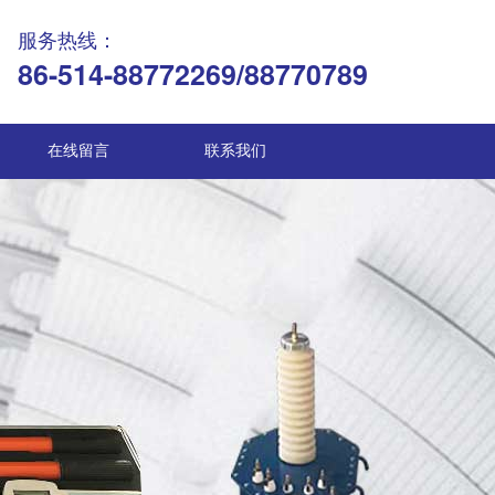
服务热线：
86-514-88772269/88770789
在线留言
联系我们