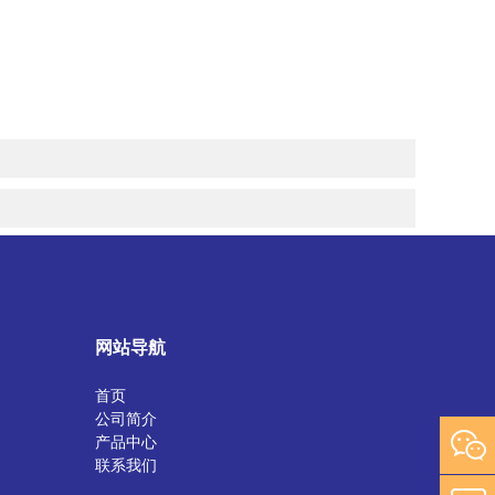
网站导航
首页
公司简介
产品中心
联系我们