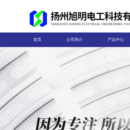
首页
公司简介
产品中心