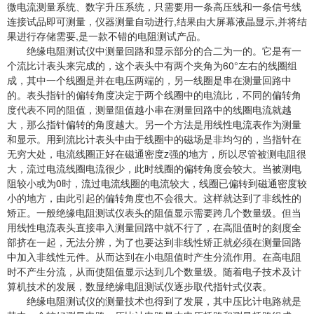
微电流测量系统、数字升压系统，只需要用一条高压线和一条信号线
连接试品即可测量，仪器测量自动进行,结果由大屏幕液晶显示,并将结
果进行存储需要,是一款不错的电阻测试产品。
绝缘电阻测试仪中测量回路和显示部分的合二为一的。它是有一
个流比计表头来完成的，这个表头中有两个夹角为60°左右的线圈组
成，其中一个线圈是并在电压两端的，另一线圈是串在测量回路中
的。表头指针的偏转角度决定于两个线圈中的电流比，不同的偏转角
度代表不同的阻值，测量阻值越小串在测量回路中的线圈电流就越
大，那么指针偏转的角度越大。另一个方法是用线性电流表作为测量
和显示。用到流比计表头中由于线圈中的磁场是非均匀的，当指针在
无穷大处，电流线圈正好在磁通密度z强的地方，所以尽管被测电阻很
大，流过电流线圈电流很少，此时线圈的偏转角度会较大。当被测电
阻较小或为0时，流过电流线圈的电流较大，线圈已偏转到磁通密度较
小的地方，由此引起的偏转角度也不会很大。这样就达到了非线性的
矫正。一般绝缘电阻测试仪表头的阻值显示需要跨几个数量级。但当
用线性电流表头直接串入测量回路中就不行了，在高阻值时的刻度全
部挤在一起，无法分辨，为了也要达到非线性矫正就必须在测量回路
中加入非线性元件。从而达到在小电阻值时产生分流作用。在高电阻
时不产生分流，从而使阻值显示达到几个数量级。随着电子技术及计
算机技术的发展，数显绝缘电阻测试仪逐步取代指针式仪表。
绝缘电阻测试仪的测量技术也得到了发展，其中压比计电路就是