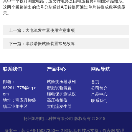
其中一个较好测量电路，压比计电路是由电压桥路和测量桥路组成。
这两个桥路输出的信号分别通过A/D转换再通过单片转换成数字值显
示。
上一篇：
大电流发生器使用注意事项
下一篇：
串联谐振试验装置常见故障
联系我们
产品中心
网站导航
邮箱：
试验变压器系列
首页
962911775@qq.c
谐振试验装置
公司简介
om
继电保护测试仪
产品中心
地址：宝应县柳堡
高压核相仪
联系我们
镇工业集中区
大电流发生器
开关特性测试仪
扬州旭明电工科技有限公司 版权所有 © 2019
高压发生器
电阻测试仪
备案号：苏ICP备15037350号-2
网站地图
技术支持：
仪表网
管理
介质损耗测试仪