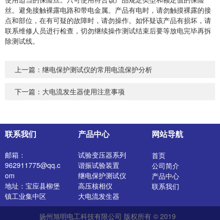
丝。避免接触裸露电路和带电金属。产品有电时，请勿触摸裸露的接
点和部位，在有可疑的故障时，请勿操作。如怀疑该产品有损坏，请
联系维修人员进行检查，切勿继续操作测试结束后要等放电完毕再拆
除测试线。
上一篇：
继电保护测试仪的常用电流保护分析
下一篇：
大电流发生器使用注意事项
联系我们
产品中心
网站导航
邮箱：
试验变压器系列
首页
962911775@qq.c
谐振试验装置
公司简介
om
继电保护测试仪
产品中心
地址：宝应县柳堡
高压核相仪
联系我们
镇工业集中区
大电流发生器
开关特性测试仪
扬州旭明电工科技有限公司 版权所有 © 2019
高压发生器