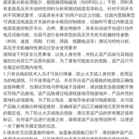
据采集分析处理能力，能抵御强电磁场（500KV以上）干扰，同时具
有多路高压开关动特性同时分析和测试精度高等特点。针对不同开关
的不同测试要求，仪器具有丰富*的用户自定义功能。仪器内置隔离型
可调直流电源及开关操作命令模拟控制模块，试验时可通过内附直流
电源直接控制开关分、合闸、重合闸操作，具有自动或手动进行动作
电压试验功能。仪器可进行各种类型的高压开关有关机械特性参数
（时间、速度、同期、行程、弹跳、线圈电流等）测试与特性分析。
高压开关机械特性测试仪安全使用要求
请阅读下列安全注意事项，以免人身伤害，并防止该产品或与其相连
接的任何其它产品受到损坏。为了避免可能发生的危险，该产品只可
在规定的范围内使用。
1.只有合格的技术人员才可执行维修，防止火灾或人身伤害，使用适
当的电源线。只可使用该产品、并且符合该产品规格的电源线正确地
连接和断开。当测试导线与带电端子连接时，请勿随意连接或断开测
试导线产品接地。该产品除通过电源线接地导线接地外，产品外壳的
接地柱必须接地。为了防止电击，接地导体必须与地面相连。在与该
产品输入或输出终端连接前，应确保该产品已正确接地注意所有终端
的额定值。为了防止火灾或电击危险，请注意该产品的所有额定值和
标记。在对该产品进行连接之前，请阅读该产品使用说明书，以便进
一步了解有关额定值的信息。
2.请勿在无仪器盖板时操作。如盖板或面板已卸下，请勿操作该产品
使用适当的保险丝。只可使用符合该产品规定类型和额定值的保险