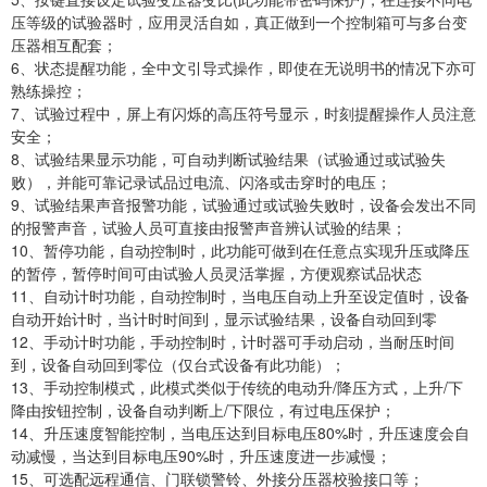
压等级的试验器时，应用灵活自如，真正做到一个控制箱可与多台变
压器相互配套；
6、状态提醒功能，全中文引导式操作，即使在无说明书的情况下亦可
熟练操控；
7、试验过程中，屏上有闪烁的高压符号显示，时刻提醒操作人员注意
安全；
8、试验结果显示功能，可自动判断试验结果（试验通过或试验失
败），并能可靠记录试品过电流、闪洛或击穿时的电压；
9、试验结果声音报警功能，试验通过或试验失败时，设备会发出不同
的报警声音，试验人员可直接由报警声音辨认试验的结果；
10、暂停功能，自动控制时，此功能可做到在任意点实现升压或降压
的暂停，暂停时间可由试验人员灵活掌握，方便观察试品状态
11、自动计时功能，自动控制时，当电压自动上升至设定值时，设备
自动开始计时，当计时时间到，显示试验结果，设备自动回到零
12、手动计时功能，手动控制时，计时器可手动启动，当耐压时间
到，设备自动回到零位（仅台式设备有此功能）；
13、手动控制模式，此模式类似于传统的电动升/降压方式，上升/下
降由按钮控制，设备自动判断上/下限位，有过电压保护；
14、升压速度智能控制，当电压达到目标电压80%时，升压速度会自
动减慢，当达到目标电压90%时，升压速度进一步减慢；
15、可选配远程通信、门联锁警铃、外接分压器校验接口等；