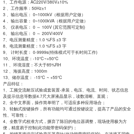
1、工作电源：AC220V/380V±10%
2 、工作频率：50Hz±1
3 、输出电压： 0~1000kV（根据用户定做）
4 、输出容量： 0~1000kVA（根据用户定做）
5、 仪表电压： 0 ～ 100V (其它范围可定制)
6、 输出电压： 0 ～ 200V/400V
7、电压测量精度：1.0 %FS ±3 字
8、电流测量精度：1.0 %FS ±3 字
9、 计时长度： 0-9999s(特殊模式可于长时间工作)
10、环境温度：-10℃~+50℃
11 、环境湿度：不大于85%RH
12 、海拔高度：1000m
13、储存温度： -15℃ ~ +55℃
产品特征：
1、工频交流耐压试验成套装置-承装，电压、电流、时间、状态信息
及提示信息等数据4.7尺大屏液晶显示，读数清晰、直观；
2、全中文界面，操作简单明了，可适应多种应用场合；
3、轻触式按键操作，所有功能均可通过按键设定，提高了产品的安全
性、可靠性；
4、全数字式校准方式，摒弃了陈旧的电位器调整，现场使用极为方
便，精度易于控制(此功能带密码保护)；
5、按键直接设定试验变压器变比(此功能带密码保护)，在连接不同电