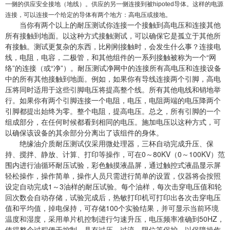
一侧的供应安全接地（地线）。供应的另一侧连接到被hipoted导体。这样的电源
连接，可以连接一个给定的导体有两个地方：高电压或接地。
当你有两个以上的耐压测试你连接一个接触到高电压和连接其他
所有接触到地面。以这种方式接触测试，可以确保它是孤立于其他所
有接触。测试更复杂的东西，比刚刚接触时，会发生什么事？连接电
线，电阻，电容，二极管，和其他组件的一系列接触被称为一个“网
络”的连接（或“净”）。耐压测试净网中的连接所有高电压和连接设备
中的所有其他接触到地面。例如，如果你有导线连接两个引脚，高电
压将同时适用于这些引脚电压将提高整个线。所有其他电线和销地举
行。如果你有两个引脚连接一个电阻，电压，电阻两端的电压降两个
引脚都提出始终为零。整个电阻，提高电压。总之，所有引脚的一个
组成部分，在任何时候都看到相同的电压。施加电压以这种方式，可
以确保该设备的其余部分分离出了该组件的身体。
绝缘油介质耐压测试仪采用微处理器，三杯自动完成升压、保
持、搅拌、静放、计算、打印等操作，可在0～80KV（0～100KV）范
围内进行油循环耐压试验，彩色触摸液晶屏，通过触控式液晶显示屏
轻松操作，操作简单，操作人员只需进行简单的设置，仪器将会按照
设定自动完成1～3油样的耐压试验。每个油样，每次击穿电压值和轮
回次数会自动存储，试验完成后，热敏打印机可打印出各次击穿电压
值和平均值，掉电保持，可存储100个实验结果，并可显示当前环境
温度和湿度，采用单片机控制进行匀速升压，电压频率准确到50HZ，
使得整个过程便于控制，具有过压、过流、限位等保护，以保障操作