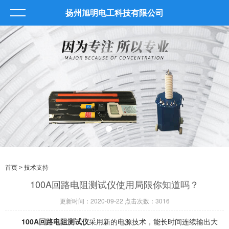
扬州旭明电工科技有限公司
首页
> 技术支持
100A回路电阻测试仪使用局限你知道吗？
更新时间：2020-09-22 点击次数：3016
100A回路电阻测试仪
采用新的电源技术，能长时间连续输出大