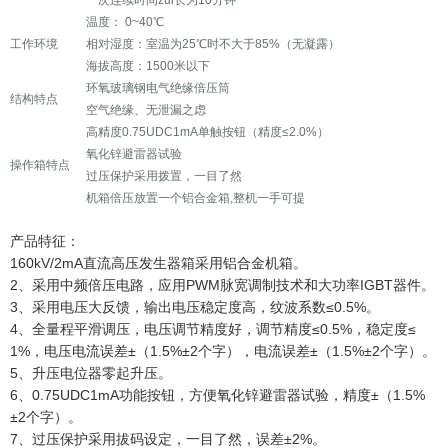
一次连续时间zui长为10分钟
温度： 0~40℃
工作环境
相对湿度：室温为25℃时不大于85%（无凝露）
海拔高度：1500米以下
环氧玻璃钢电气绝缘倍压筒
结构特点
空气绝缘、无泄漏之虑
高精度0.75UDC1mA单触按钮（精度≤2.0%）
氧化锌避雷器试验
操作箱特点
过压保护采用拨置，一目了然
机箱倍压放置一个铝合金箱,整机一手可提
产品特征：
160kV/2mA直流高压发生器箱采用铝合金机箱。
2、采用中频倍压电路，应用PWM脉宽调制技术和大功率IGBT器件。
3、采用电压大反馈，输出电压稳定度高，纹波系数≤0.5%。
4、全量程平滑调压，电压调节精度好，调节精度≤0.5%，稳定度≤
1%，电压电流误差±（1.5%±2个字），电流误差±（1.5%±2个字）。
5、升压电位器零起升压。
6、0.75UDC1mA功能按钮，方便氧化锌避雷器试验，精度±（1.5%
±2个字）。
7、过压保护采用拔码设定，一目了然，误差±2%。