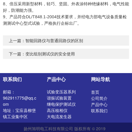
8、倍压采用新型材料，轻巧、坚固。外表涂特种绝缘材料，电气性能
好，防潮能力强。
9、产品符合DL/T848.1-2004技术要求，并经电力部电气设备质量检
测测试中心型式试验，严格执行企标出厂。
上一篇：
智能回路仪与普通回路仪的区别
下一篇：
变比组别测试仪的安全使用
联系我们
产品中心
网站导航
邮箱：
试验变压器系列
首页
962911775@qq.c
谐振试验装置
公司简介
om
继电保护测试仪
产品中心
地址：宝应县柳堡
高压核相仪
联系我们
镇工业集中区
大电流发生器
开关特性测试仪
扬州旭明电工科技有限公司 版权所有 © 2019
高压发生器