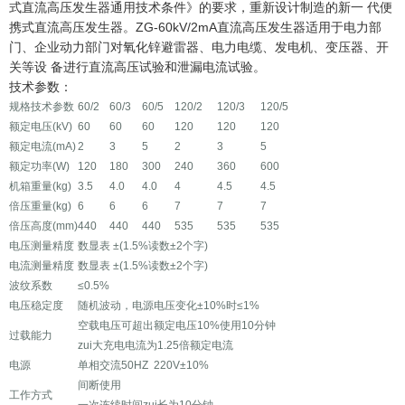
式直流高压发生器通用技术条件》的要求，重新设计制造的新一 代便
携式直流高压发生器。ZG-60kV/2mA直流高压发生器适用于电力部
门、企业动力部门对氧化锌避雷器、电力电缆、发电机、变压器、开
关等设 备进行直流高压试验和泄漏电流试验。
技术参数：
规格技术参数
60/2
60/3
60/5
120/2
120/3
120/5
额定电压(kV)
60
60
60
120
120
120
额定电流(mA)
2
3
5
2
3
5
额定功率(W)
120
180
300
240
360
600
机箱重量(kg)
3.5
4.0
4.0
4
4.5
4.5
倍压重量(kg)
6
6
6
7
7
7
倍压高度(mm)
440
440
440
535
535
535
电压测量精度
数显表 ±(1.5%读数±2个字)
电流测量精度
数显表 ±(1.5%读数±2个字)
波纹系数
≤0.5%
电压稳定度
随机波动，电源电压变化±10%时≤1%
空载电压可超出额定电压10%使用10分钟
过载能力
zui大充电电流为1.25倍额定电流
电源
单相交流50HZ 220V±10%
间断使用
工作方式