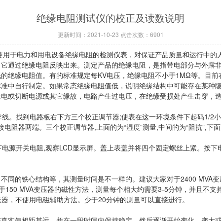
绝缘电阻测试仪的校正及读数说明
更新时间：2021-10-23 点击次数：6901
使用于电力和用电设备绝缘电阻的检测仪表，对保证产品质量和运行中的
通过绝缘电阻反映出来。测定产品的绝缘电阻，是指带电部分与外露非
规定一个低的绝缘电阻值。有的标准规定每KV电压，绝缘电阻不小于1MΩ等
标准中自行制定。如果常态绝缘电阻值低，说明绝缘结构中可能存在某种
上电或切断电源或其它缘故，电路产生过电压，在绝缘受损处产生击穿，
线。找到电路板右下方三个校正调节器;使表在这一环境条件下起码1/2小
电阻器两端。三个校正调节器,上面的为“湿度”测量,中间的为“阻抗”,
电源开关电阻,观察LCD显示屏。盖上表盖并将四个固定螺丝上紧。按下
的铁心结构等，其测量时间是不一样的。建议大家对于2400 MVA变压
于150 MVA变压器的磁性方法，测量每个相大约需要3-5分钟，并且不支
变压器，不使用电磁辅助方法。少于20分钟的测量可以直接进行。
实值相距甚远，并在一段时间内保持稳定，然后逐渐开始变化，变大或