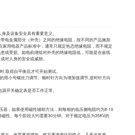
人身及设备安全具有重要意义。
带电金属部分（外壳）之间的绝缘电阻，按不同的产品施加
。目前在家用电器产品标准中，通常只规定热态绝缘电阻，而不规定
隐患或受损。如电机绕组对外壳的绝缘电阻低，可能是在嵌线
造成对人身的安全或威胁。
时,取得自平衡后才可开始测试。
下面的用小号螺丝刀调节。顺时针方向为增加值调节,逆时针方向
电源开关确定表是否工作正常。
器，如果使用磁性辅助方法，则每相的低压侧电阻约为8-10
持磁性。每个阶段大约需要30分钟。对于额定电压为35KV的
变大，速度逐渐增加，然后逐渐变化到终点，几乎没有变