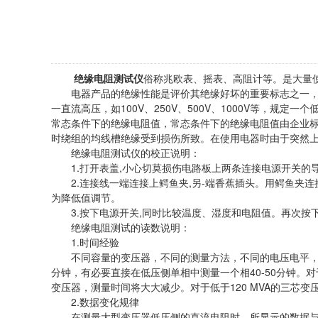
绝缘电阻测试仪
俗称兆欧表、摇表、高阻计等。是大量
电器产品的绝缘性能是评价其绝缘好坏的重要标志之一，它
一直流高压，如100V、250V、500V、1000V等，
常态条件下的绝缘电阻值，常态条件下的绝缘电阻值由企业
时绕组的均线槽绝缘受到损伤所致。在使用电器时由于突然
绝缘电阻测试仪的校正说明：
1.打开表盖,小心切莫损伤电路板上两条连接电源开关的导
2.连接线一端连接上鳄鱼夹,另-端香蕉插头。用鳄鱼夹连接
为降低值调节。
3.按下电源开关,同时比较温度、湿度和电阻值。再次按下
绝缘电阻测试的读数说明：
1.时间经验
不同容量的变压器，不同的测量方法，不同的电压电平，不同
分钟，有必要直接在低压侧单相中测量一个相40-50分钟。对
变压器，测量时间将大大减少。对于低于120 MVA的三芯
2.数据变化规律
在测量大型变压器低压侧的直流电阻时，所显示的数据与真