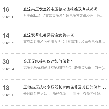
16
直流高压发生器电压整定值校准及测试说明
对于60kv/2mA直流高压发生器电压整定值校准，插上电源线，打开控制箱电源开关，电压显示及电流显示，以及0.75倍电压显示显示均为零值。将电压整定按扭顺时针旋到底，电压粗调旋钮及电压细调旋钮反时针旋转至零位，零位指示灯亮。轻按“启动”按键，“电源”指示灯（红色）亮。如按“启动”按键，红色指示灯不亮，说明电压粗调和细调不在零位，则将电压粗调旋钮和细调旋钮反时针旋到零位，红色指示灯亮。顺时针旋转电压粗调旋钮，当电压接近所需电压值时，再旋转电压细调旋钮至所需电压为止，这时电压显示...
2021.6
14
直流双臂电桥需要注意的事项
直流双臂电桥的使用方法和注意事项，和单臂电桥基本相同，但还要注意以下几点：1.被测电阻的电流端钮和电位端钮应和双臂电桥的对应端钮正确连接。当被测电阻没有专门的电位端钮和电流端钮时，也要设法映出四根线和双臂电桥连接，并用靠近被测电阻的一对导线接到掉钱的电位端钮上。2.由于双臂电桥的工作电流较大，所以测量要迅速，以避免电池的无谓消耗。3.使用双臂电桥时，电流接头与电位接头应连接正确。4.在选用标准电阻时，应使其与被测电阻在同一个数量级。5.双臂电桥的电源最好采用容量较大的蓄电池，...
2021.5
30
高压无线核相仪该如何保养？
高压无线核相仪具有测相序特点、验电等功能，符合(EMC)标准要求，适应各种电磁场干扰场合。将被测高电压相位信号由采集器取出，经过处理后直接发射出去。由核相仪接收并进行相位比较，对核相后的结果定性。因无线高压核相仪是无线传输，真正达到安全可靠、快速准确，适应各种核相场合。无线高压核相仪保养办法：1、无线高压核相仪是一台精密仪表不要随意打开。2、在长时间不使用，应取出采集器电池。3、每年至少更换一次电池。4、无线高压核相仪应存放在避免潮湿、高温、多尘的环境中。5、绝缘杆刚开始使用...
2021.4
18
工
频高压试验变压器长时间保养及其日常保养方法
长时间保养方法1、油样化验——耐压、杂质等性能指标每三年进行一次，变压器长期满负荷或超负荷运行者可缩短周期。2、高、低压绝缘电阻不低于原出厂值的70%(10MΩ)，绕组的直流电阻在同一温度下，三相平均值之差不应大于2%，与上一次测量的结果比较也不应大于2%。3、工频高压试验变压器工作接地电阻值每二年测量一次。4、停电清扫和检查的周期，根据周围环境和负荷情况确定，一般半年至一年一次;主要内容有清除中发现的缺陷、瓷套管外壳清扫、破裂或老化的胶垫更换、连接点检查拧紧、缺油补油、呼吸...
2021.3