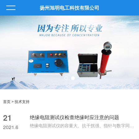
扬州旭明电工科技有限公司
首页
> 技术支持
21
绝缘电阻测试仪检查绝缘时应注意的问题
绝缘电阻测试仪的容量大、抗干扰强、指针与数字同步显示、交直流两用、操作简单、自动计算各种绝缘指标(吸收比、极化指数)、各种测量结果具有防掉电功能等特点。该设备是测量大容量变压器、互感器、发电机、高压电动机、电力电容、电力电缆、避雷器等绝缘电阻的理想测试仪器。本表外壳由高强度铝合金组成，机内设有等电位保护环和四阶有源低通滤波器，对外界工频及强电磁场可起到有效的屏蔽作用。绝缘电阻测试仪检查绝缘注意事项：1.绝缘电阻测试仪使用原则：被测电气设备的额定电压等，选用不同电压等级的绝缘电...
2021.6