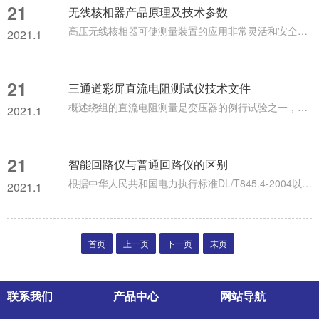
21
无线核相器产品原理及技术参数
高压无线核相器可使测量装置的应用非常灵活和安全。高压无线核相器包括两个在电气上互不相连的组件，装置上装有的电极可与被测导线相连，一只橙色的发射器，其电极的形状为钩形，以便挂到导线上，另外一只黄色的为接收器，其电极的形状为丫形，便于接触导线，这些电极均作为发射，与接收信号的天线之用，发射器与接收器的端部均应与绝缘操作杆相接，高压无线核相器产品原理：1、发射器检测被测导线有无电压，发射器能作为一只验电器，对带电的导线将发出间断的声光指示。一旦验电完成(过5-10秒)，发射器自动转...
2021.1
21
三通道彩屏直流电阻测试仪技术文件
概述绕组的直流电阻测量是变压器的例行试验之一，其目的主要是检查绕组之间、绕组与引线之间的连接或机械特性是否良好、各相绕组之间的电阻是否平衡等，以保证变压器的安全运行。本公司开发生产的三通道直流电阻测试仪采用32位ARM内核作为处理的核心，对整机进行控制，自动完成自校、稳流判断、数据处理、阻值显示等功能，对有分接的变压器YN联接绕组可同时充电，同时采样，同时测量。对于△和Y型联接的绕组可一次接线，分别测量。测量时间大大缩短。方便了工作人员的使用。三、性能特点1、仪器采用7寸大屏...
2021.1
21
智能回路仪与普通回路仪的区别
根据中华人民共和国电力执行标准DL/T845.4-2004以及现场使用规范进行研发生产HL-200P智能回路电阻测试仪采用高频开关电源处理技术和数字电路处理技术相结合设计而成，测试电流采用国家标准推荐的直流100A和200A进行测试，HL-200P智能回路电阻测试仪同时具备在50A，100A，150A，200A固定档位输出，该200P智能回路电阻测试仪适用于开关控制设备回路电阻的测量，分辨率0.01uΩ，界面采用320*240大屏显示，数据显示直观，清晰，DHL-200P回路...
2021.1
首页
上一页
下一页
末页
联系我们
产品中心
网站导航