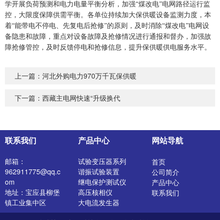
学开展负荷预测和电力电量平衡分析，加强“煤改电”电网路径运行监
控，大限度保障供需平衡。各单位持续加大保供暖设备监测力度，本
着“能带电不停电、先复电后抢修”的原则，及时消除“煤改电”电网设
备隐患和故障，重点对设备故障及抢修情况进行通报和督办，加强故
障抢修管控，及时反馈停电和抢修信息，提升保供暖供电服务水平。
上一篇：
河北外购电力970万千瓦保供暖
下一篇：
西藏主电网快速“升级换代
联系我们
产品中心
网站导航
邮箱：
试验变压器系列
首页
962911775@qq.c
谐振试验装置
公司简介
om
继电保护测试仪
产品中心
地址：宝应县柳堡
高压核相仪
联系我们
镇工业集中区
大电流发生器
开关特性测试仪