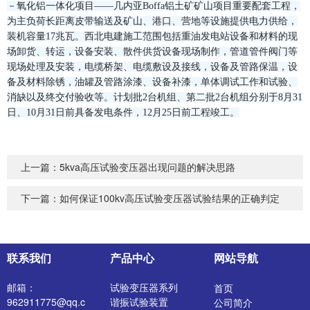
－氧化铝一体化项目——几内亚Boffa铝土矿矿山项目重要配套工程，
为主负荷长距离皮带输送及矿山、港口、营地等设施提供电力供给，
装机容量17兆瓦。西北电建施工范围包括重油发电站设备和材料的现
场卸货、转运，设备安装、散件供货设备现场制作，管道管件阀门等
现场处理及安装，电缆桥架、电缆敷设及接线，设备及管路保温，设
备及材料除锈，油罐及管路涂漆、设备补漆，单体调试工作和试验、
消缺以及终交付验收等。计划批2台机组、第二批2台机组分别于8月31
日、10月31日前具备发电条件，12月25日前工程竣工。
上一篇：
5kva高压试验变压器出现问题的解决思路
下一篇：
如何保证100kv高压试验变压器试验结果的正确判定
联系我们
产品中心
网站导航
邮箱：
试验变压器系列
首页
962911775@qq.c
谐振试验装置
公司简介