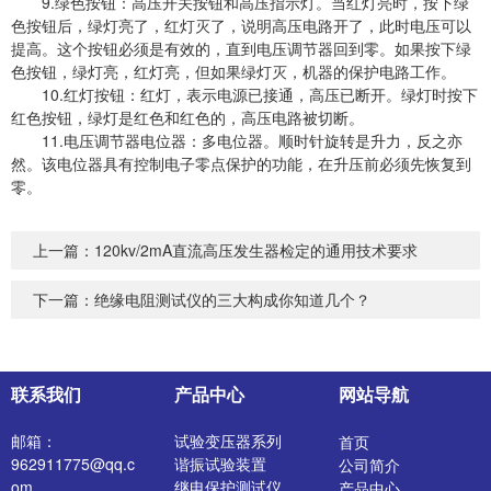
9.绿色按钮：高压开关按钮和高压指示灯。当红灯亮时，按下绿
色按钮后，绿灯亮了，红灯灭了，说明高压电路开了，此时电压可以
提高。这个按钮必须是有效的，直到电压调节器回到零。如果按下绿
色按钮，绿灯亮，红灯亮，但如果绿灯灭，机器的保护电路工作。
10.红灯按钮：红灯，表示电源已接通，高压已断开。绿灯时按下
红色按钮，绿灯是红色和红色的，高压电路被切断。
11.电压调节器电位器：多电位器。顺时针旋转是升力，反之亦
然。该电位器具有控制电子零点保护的功能，在升压前必须先恢复到
零。
上一篇：
120kv/2mA直流高压发生器检定的通用技术要求
下一篇：
绝缘电阻测试仪的三大构成你知道几个？
联系我们
产品中心
网站导航
邮箱：
试验变压器系列
首页
962911775@qq.c
谐振试验装置
公司简介
om
继电保护测试仪
产品中心