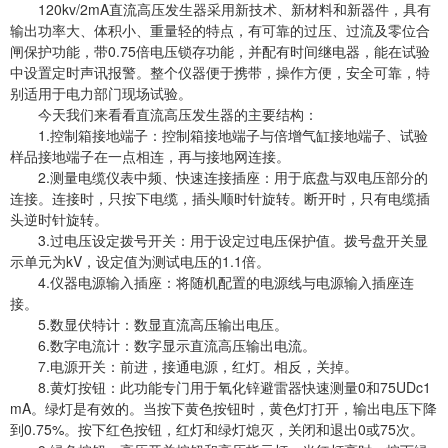
120kv/2mA直流高压发生器采用新技术、新材料和新器件，具有
输出功率大、体积小、重量轻的特点，有可靠的过压、过流及零位合
闸保护功能，带0.75倍电压锁存功能，并配有时间继电器，能在试验
中设置定时声讯报警。整个仪器便于携带，操作方便，安全可靠，特
别适用于电力部门现场试验。
今天我们来看看直流高压发生器的主要结构：
1.控制箱接地端子：控制箱接地端子与倍增气缸接地端子、试验
样品接地端子在一点相连，再与接地网连接。
2.测量电缆仪表中频、快速连接插座：用于底盘与双电压部分的
连接。连接时，只按下电缆，插头顺时针旋转。断开时，只有电缆插
头逆时针旋转。
3.过电压设定拨号开关：用于设定过电压保护值。拨号盘开关显
示单元为kV，设定值为测试电压的1.1倍。
4.仪器电源输入插座：将随机配置的电源线与电源输入插座连
接。
5.数显伏特计：数显直流高压输出电压。
6.数字电流计：数字显示直流高压输出电流。
7.电源开关：前进，接通电源，红灯。相反，关掉。
8.黄灯按钮：此功能专门用于氧化锌避雷器快速测量0和75UDc1
mA。绿灯是有效的。当按下黄色按钮时，黄色灯打开，输出电压下降
到0.75%。按下红色按钮，红灯和绿灯熄灭，关闭和退出0或75次。