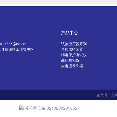
产品中心
11775@qq.com
试验变压器系列
应县柳堡镇工业集中区
谐振试验装置
继电保护测试仪
高压核相仪
大电流发生器
开关特性测试仪
高压发生器
电阻测试仪
介质损耗测试仪
直流电阻测试仪
备案号：苏IC
绝缘油介电强度测试仪
氧化锌避雷器测试仪
苏公网安备 32102302010527
真空滤油机
变压器容量参数测试仪