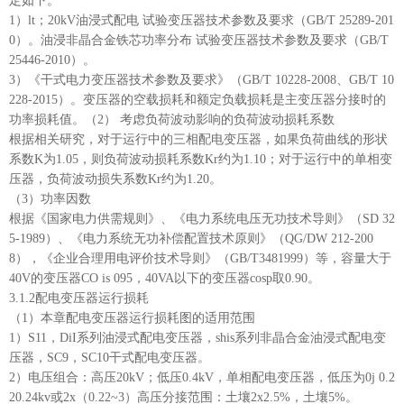
定如下。
1）lt；20kV油浸式配电 试验变压器技术参数及要求（GB/T 25289-201
0）。油浸非晶合金铁芯功率分布 试验变压器技术参数及要求（GB/T
25446-2010）。
3）《干式电力变压器技术参数及要求》（GB/T 10228-2008、GB/T 10
228-2015）。变压器的空载损耗和额定负载损耗是主变压器分接时的
功率损耗值。（2） 考虑负荷波动影响的负荷波动损耗系数
根据相关研究，对于运行中的三相配电变压器，如果负荷曲线的形状
系数K为1.05，则负荷波动损耗系数Kr约为1.10；对于运行中的单相变
压器，负荷波动损失系数Kr约为1.20。
（3）功率因数
根据《国家电力供需规则》、《电力系统电压无功技术导则》（SD 32
5-1989）、《电力系统无功补偿配置技术原则》（QG/DW 212-200
8），《企业合理用电评价技术导则》（GB/T3481999）等，容量大于
40V的变压器CO is 095，40VA以下的变压器cosp取0.90。
3.1.2配电变压器运行损耗
（1）本章配电变压器运行损耗图的适用范围
1）S11，DiI系列油浸式配电变压器，shis系列非晶合金油浸式配电变
压器，SC9，SC10干式配电变压器。
2）电压组合：高压20kV；低压0.4kV，单相配电变压器，低压为0j 0.2
20.24kv或2x（0.22~3）高压分接范围：土壤2x2.5%，土壤5%。