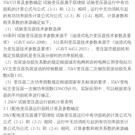
35kV计算及参数确定 试验变压器属于双绕组 试验变压器运行中有功
损耗的计算公式与公式（2-1）和（2-2）相同，运行中无功消耗引起
的有功功率损失计算公式与公式（2-3）和（2-4）相同。计算参数和
相关系数的来源确定如下。
（1） 试验变压器技术参数选择
S9系列 试验变压器技术参数来源于《油浸式电力变压器技术参数及要
求》（GB/T 6451-2008），S11系列变压器技术参数来源于《油浸式电
力变压器技术参数及要求》（GB/T 6451-2015）。变压器空载损耗和
额定负载损耗是变压器分接时的功率损耗值。
（2）负荷波动损失系数的规定根据城市电网和农村电网公用变电站35
kV主变压器负荷波动的经验数据，35kV变压器二次侧负荷波动损失系
数K取1.05。
（3）变压器二次功率因数规定根据国家有关标准的要求，35kV变电
站主变压器一次侧功率因数COSO为0.95。实际应用中，可以根据变压
器的平均损耗率进行修正。
.1 20kV 试验变压器运行损耗计算表明
3.1.1配电变压器运行损耗计算及参数确定
20kV配电变压器属于双绕组 试验变压器运行中有功损耗的计算公式与
公式（2-1）和（2-2）相同，运行中无功消耗引起的有功功率损失计
算公式与公式（2-3）和（2-4）相同。计算参数和相关系数的来源确