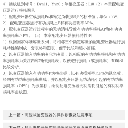
4）接线组别标号：Dyn11、Yyn0；单相变压器：Li0（2）本章配电变
压器运行损耗图见
1）配电变压器空载损耗Po和额定负载损耗P的标准值，单位：kW。
2） 配电变压器运行有功损耗△P和有功损耗率AP%。
3）配电变压器运行过程中的无功消耗导致有功功率损耗AP和有功功
率损耗率△P%。（3） 本章配电变压器损耗特性图
1）根据国家标准容量系列，将相邻三个额定容量的配电变压器运行损
耗特性编制成一套表格和图表，便于比较和缩小篇幅。
2）以变压器输入功率的变化为变量，以相应的有功功率损耗和有功功
率损耗率为关注内容制作损耗表，以便进行损耗（或损耗率）查询和
比较分析。
3）以变压器输入有功功率P为横坐标，以有功损耗率△P%为纵坐标，
绘制有功功率损耗率曲线，并以配电变压器无功消耗引起的有功功率
损耗率（OP%）为纵坐标，绘制配电变压器无功消耗引起的有功功率
损耗率曲线图。
上一篇：
高压试验变压器的操作步骤及注意事项
下一篇：
旭明电气开展变频谐振试验装置系统提档升级服务活动