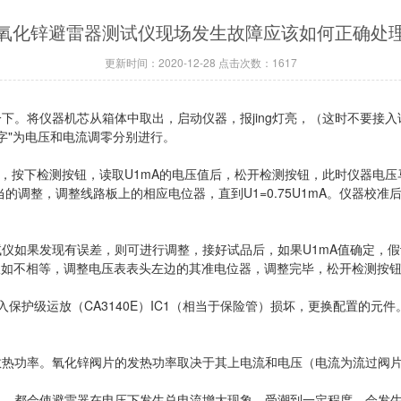
氧化锌避雷器测试仪现场发生故障应该如何正确处
更新时间：2020-12-28 点击次数：1617
下。将仪器机芯从箱体中取出，启动仪器，报jing灯亮，（这时不要接
字"为电压和电流调零分别进行。
品，按下检测按钮，读取U1mA的电压值后，松开检测按钮，此时仪器电压马
，则进行适当的调整，调整线路板上的相应电位器，直到U1=0.75U1mA。
如果发现有误差，则可进行调整，接好试品后，如果U1mA值确定，假设
测试仪如不相等，调整电压表表头左边的其准电位器，调整完毕，松开检测按
入保护级运放（CA3140E）IC1（相当于保险管）损坏，更换配置的元件
散热功率。氧化锌阀片的发热功率取决于其上电流和电压（电流为流过阀
入，都会使避雷器在电压下发生总电流增大现象。受潮到一定程度，会发