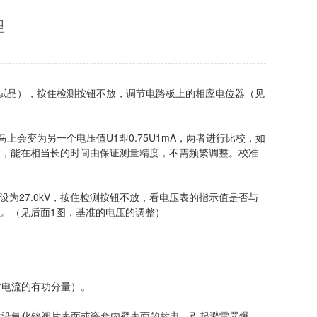
理
入试品），按住检测按钮不放，调节电路板上的相应电位器（见
上会变为另一个电压值U1即0.75U1mA，两者进行比校，如
仪器校准后，能在相当长的时间由保证测量精度，不需频繁调整。校准
为27.0kV，按住检测按钮不放，看电压表的指示值是否与
钮。（见后面1图，基准的电压的调整）
。
片电流的有功分量）。
生沿氧化锌阀片表面或瓷套内壁表面的放电，引起避雷器爆