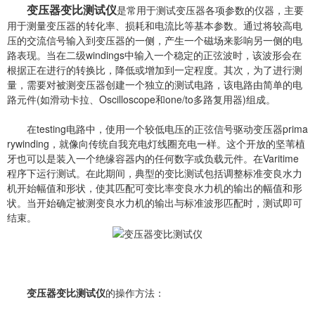
变压器变比测试仪
是常用于测试变压器各项参数的仪器，主要
用于测量变压器的转化率、损耗和电流比等基本参数。通过将较高电
压的交流信号输入到变压器的一侧，产生一个磁场来影响另一侧的电
路表现。当在二级windings中输入一个稳定的正弦波时，该波形会在
根据正在进行的转换比，降低或增加到一定程度。其次，为了进行测
量，需要对被测变压器创建一个独立的测试电路，该电路由简单的电
路元件(如滑动卡拉、Oscilloscope和one/to多路复用器)组成。
在testing电路中，使用一个较低电压的正弦信号驱动变压器prima
rywinding，就像向传统自我充电灯线圈充电一样。这个开放的坚苇植
牙也可以是装入一个绝缘容器内的任何数字或负载元件。在Varitime
程序下运行测试。在此期间，典型的变比测试包括调整标准变良水力
机开始幅值和形状，使其匹配可变比率变良水力机的输出的幅值和形
状。当开始确定被测变良水力机的输出与标准波形匹配时，测试即可
结束。
变压器变比测试仪
的操作方法：