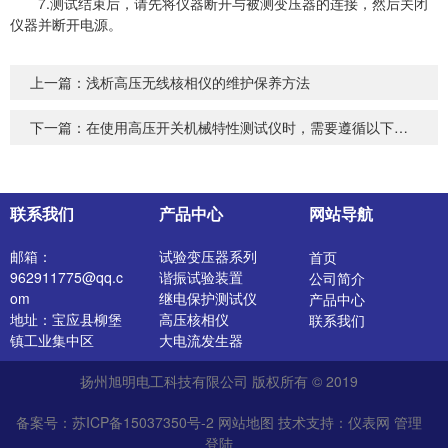
7.测试结束后，请先将仪器断开与被测变压器的连接，然后关闭
仪器并断开电源。
上一篇：
浅析高压无线核相仪的维护保养方法
下一篇：
在使用高压开关机械特性测试仪时，需要遵循以下注意事项
联系我们
产品中心
网站导航
邮箱：
试验变压器系列
首页
962911775@qq.c
谐振试验装置
公司简介
om
继电保护测试仪
产品中心
地址：宝应县柳堡
高压核相仪
联系我们
镇工业集中区
大电流发生器
开关特性测试仪
扬州旭明电工科技有限公司 版权所有 © 2019
高压发生器
电阻测试仪
备案号：苏ICP备15037350号-2
网站地图
技术支持：
仪表网
管理
介质损耗测试仪
登陆
直流电阻测试仪