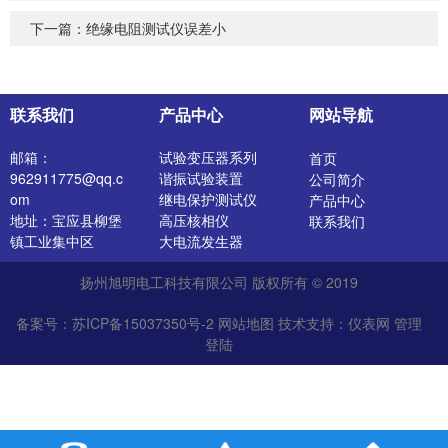
下一篇：
绝缘电阻测试仪误差小
联系我们
产品中心
网站导航
邮箱：
试验变压器系列
首页
962911775@qq.c
谐振试验装置
公司简介
om
继电保护测试仪
产品中心
地址：宝应县柳堡
高压核相仪
联系我们
镇工业集中区
大电流发生器
开关特性测试仪
扬州旭明电工科技有限公司 版权所有 © 2019
高压发生器
电阻测试仪
备案号：苏ICP备15037350号-2
网站地图
技术支持：
仪表网
管理
介质损耗测试仪
登陆
直流电阻测试仪
绝缘油介电强度测
试仪
氧化锌避雷器测试
仪
苏公网安备 32102302010527