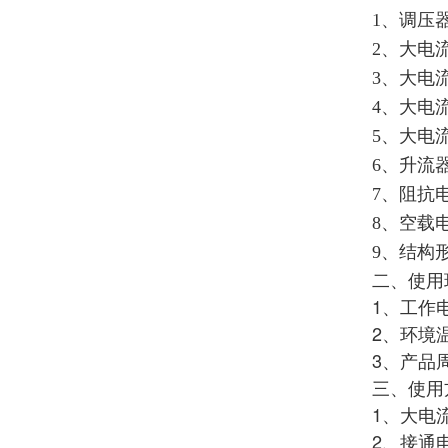
1、
调压器
2、大电
3、大电
4、大电
5、大电
6、
升流
7、
阻抗电
8、
空载电
9、
结构
二、使用
1、工作电
2、环境
3、产品
三、使用
1、大电
2、接通