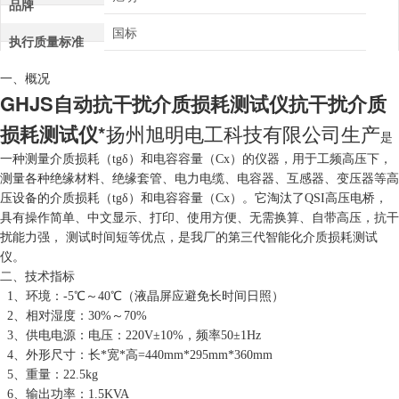
品牌
国标
执行质量标准
一、概况
GHJS自动抗干扰介质损耗测试仪抗干扰介质
损耗测试仪*
扬州旭明电工科技有限公司生产
是
一种测量介质损耗（tgδ）和电容容量（Cx）的仪器，用于工频高压下，
测量各种绝缘材料、绝缘套管、电力电缆、电容器、互感器、变压器等高
压设备的介质损耗（tgδ）和电容容量（Cx）。它淘汰了QSI高压电桥，
具有操作简单、中文显示、打印、使用方便、无需换算、自带高压，抗干
扰能力强， 测试时间短等优点，是我厂的第三代智能化介质损耗测试
仪。
二、技术指标
1、环境：-5℃～40℃（液晶屏应避免长时间日照）
2、相对湿度：30%～70%
3、供电电源：电压：220V±10%，频率50±1Hz
4、外形尺寸：长*宽*高=440mm*295mm*360mm
5、重量：22.5kg
6、输出功率：1.5KVA