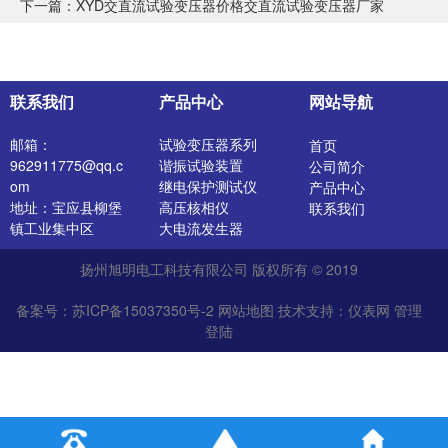
下一篇：
XYD交直流试验变压器价格交直流试验变压器厂家
联系我们
产品中心
网站导航
邮箱：
试验变压器系列
首页
962911775@qq.c
谐振试验装置
公司简介
om
继电保护测试仪
产品中心
地址：宝应县柳堡
高压核相仪
联系我们
镇工业集中区
大电流发生器
开关特性测试仪
扬州旭明电工科技有限公司 版权所有 © 2019
高压发生器
电阻测试仪
备案号：苏ICP备15037350号-2
网站地图
技术支持：
仪表网
管理
介质损耗测试仪
登陆
直流电阻测试仪
绝缘油介电强度测
试仪
氧化锌避雷器测试
仪
苏公网安备 32102302010527
真空滤油机