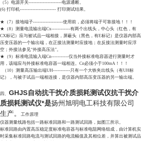
（5）电源开关---------------------电源通断。
(6) 打印机----------------------- 打印测试结果。
★（7）接地端子-------------------使用前，必须将端子可靠接地！！！
★（8）测量电流输出端Cx------------有两个出线头，中心头（红色，有
CX标记）应与被试品一端相接，屏蔽头（黑色，有E标记）是仪器内部高
压变压器的一个输出端，在正接法测量时应接地；在反接法测量时应浮
空；外接法参见“外接高压法”。
★（9）标准电流输入端Cn-----------仅当外接标准电容器进行测量时才
用，该端应与外接标准电容器一端相连。Cn必须小于100mA！！！
（10）测量高压输出端UH-----------只有一个大铁夹出线头（有UH标
记），与被子试品一端相连接，是仪器内部高压变压器的另一输出端。
GHJS自动抗干扰介质损耗测试仪抗干扰介
四、
质损耗测试仪*
是
扬州旭明电工科技有限公司
生产。
工作原理
仪器测量线路包括一路标准回路和一路测试回路，如图三所示。
标准回路由内置高压稳定度标准电容器与标准电阻网络组成，由计算机实
时采集标准回路电流与测试回路的电流幅值及其相位差，并算出被测试品