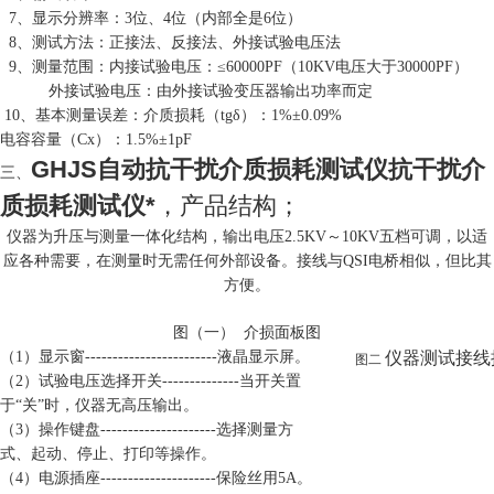
7、显示分辨率：3位、4位（内部全是6位）
8、测试方法：正接法、反接法、外接试验电压法
9、测量范围：内接试验电压：≤60000PF（10KV电压大于30000PF）
外接试验电压：由外接试验变压器输出功率而定
10、基本测量误差：介质损耗（tgδ）：1%±0.09%
电容容量（Cx）：1.5%±1pF
GHJS自动抗干扰介质损耗测试仪抗干扰介
三、
质损耗测试仪*
，产品结构；
仪器为升压与测量一体化结构，输出电压2.5KV～10KV五档可调，以适
应各种需要，在测量时无需任何外部设备。接线与QSI电桥相似，但比其
方便
。
图（一） 介损面板图
（1）显示窗------------------------液晶显示屏。
图二
仪器测试接线
（2）试验电压选择开关--------------当开关置
于“关”时，仪器无高压输出。
（3）操作键盘---------------------选择测量方
式、起动、停止、打印等操作。
（4）电源插座---------------------保险丝用5A。