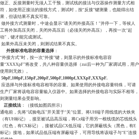
做正、反接测量时无须人工干预，测试线的接法与仪器操作测量方式相
符，如使用正接法的接线方式，测试时，按“反接”键测量，也能得出结
果，但该结果不真实可靠。
做外接方式测量时，中途会显示“请关闭外接高压！”并停一下，等候人
工将外加高压关闭，关闭外高压后（必须关闭外高压），再按一次“起
动”，键才能完成测试。
如果外高压未关闭，则测试结果不真实。
外接标准电容的容量选择
：
“外接方式”时，按一次“外接”键，则显示的外接标准电容容
量“XXXXpF”将改变，共八种容量供选择（zui后一种为厂家调试用，用户
使用则无效）。
50pF,100pF,150pF,200pF,500pF,1000pf,XXXpF,XXXpF.
应选择与外接标准电容相等的容量。如果使用的外接电容量特殊，可请
生产厂家将该电容容量输入仪器中。如果选择的外接电容与实际不相等，
则测量结果会受影响。
正接线法
：（接线如图四所示）
通电前，先将“试验电压”开关置于“关”位置。将UH端子用线缆的大铁夹
（有UH标记），接至被试品高压端，将Cx端子用另一根线缆的芯线线头
（红色，有CX标记），接被试品CX低压端，它的屏蔽线头（黑色，有E
标记）接地，如果试品低压端有屏蔽端子，可用导线将该端子与“E”连接