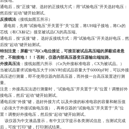
后接地。
通电后，按“正接”键。选好的正接线方式：用“试验电压”开关选好电压：
然后按“起动”键开始测试。
反接线法
（接线如图五所示）
通电前，先将“试验电压”开关置于“关”位置，将UH端子接地，将Cx的
芯线（有CX标记）接至被试品CX的高压端。
通电后，按“反接”键， 选好反接线方式：用“试验电压”开关选好电压，然
后按“起动”键开始测试。
特别注意：屏蔽“E”与Cx电位接近，可接至被试品高压端的屏蔽或者悬
空，不能接地！！！否则，仪器内部高压器变压器输出端短路。
外接高压法
：接线如图六所示 （Cn为外接标准电容，CX为被试品。）
当被试品要求试验电压大于10KV时或试品容量大于60000pF时，可以外接
高压进行测量，即不使用仪器内部高压器，而外接一台高压装置进行测
量。
注意：外接高压法进行测量时，“试验电压”开关置于“关”位置！调整好外
接电压，然后“起动”键开始测试。
通电后按“外接”键，选好外接方式 以及外接的标准电容的容量和耐压值
（必须大于外接试验电压值），再将仪器的“试验电压”开关置于“关”位
置！调整好外接电压，然后按“起动”键开始测试。
该仪器为中文液晶显示，有中文汉字提示各类测试信息，当测试完成
后，可按“打印”键，打印测试结果。