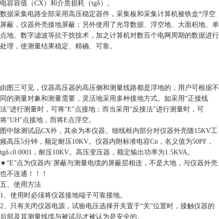
电容容值（CX）和介质损耗（tgδ）。
数据采集电路全部采用高压稳定器件，采集板和采集计算机被铁盒*浮空
屏蔽，仪器外壳接地屏蔽；另外使用了光导数据、浮空地、大面积地、单
点地、数字滤波等抗干扰技术，加之计算机对数百个电网周期的数据进行
处理，使测量结果稳定、精确、可靠。
由图三可见，仪器高压器的高压侧和测量线路都是浮地的，用户可根据不
同的测量对象和测量需要，灵活地采用多种接地方式。如采用“正接线
法”进行测量时，可将“E”点接地；而当采用“反接法”进行测量时，可
将“UH”点接地，而将E点浮空。
图中除测试品CX外，其余为本仪器。细线框内部分对仪器外壳随15KV工
频高压5分钟，额定耐压10KV。仪器内附标准电容Cn，名义值为50PF，
tgδ≤0.0001，耐压10KV。高压变压器，额定输出功率为1.5KVA。
★“E”点为仪器内`屏蔽与测量电缆的屏蔽层相连，不是大地，与仪器外壳
也不连通！！！
五、使用方法
1、使用时必须将仪器接地端子可靠接地。
2、只有关闭仪器电源，试验电压选择开关置于“关”位置时，接触仪器的
后部及其测量线缆与被试品才被认为是安全的。