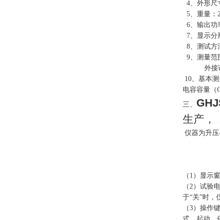
4、外形尺寸：
5、重量：22
6、输出功率
7、显示分
8、测试方
9、测量范围
外接试验
10、基本测
电容容量（Cx
GH
三、
生产，
仪器为升压
（1）显示窗---
（2）试验电压选
于“关”时
（3）操作键盘--
式、起动、