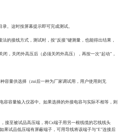
目录。这时按屏幕提示即可完成测试。
法的接线方式，测试时，按“反接”键测量，也能得出结果，
关闭，关闭外高压后（必须关闭外高压），再按一次“起动”，
共八种容量供选择（zui后一种为厂家调试用，用户使用则无
电容容量输入仪器中。如果选择的外接电容与实际不相等，则
记），接至被试品高压端，将Cx端子用另一根线缆的芯线线头
如果试品低压端有屏蔽端子，可用导线将该端子与“E”连接后