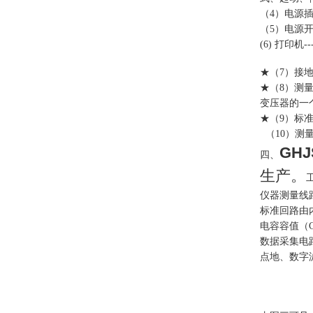
（4）电源插座--
（5）电源开关--
(6) 打印机---
★（7）接地端
★（8）测量
变压器的一
★（9）标准
（10）测量
GH
四、
生产。
仪器测量线
标准回路由
电容容值（C
数据采集电
点地、数字