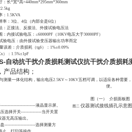
长*宽*高=440mm*295mm*360mm
.5kg
：1.5KVA
辨率：3位、4位（内部全是6位）
法：正接法、反接法、外接试验电压法
：内接试验电压：≤60000PF（10KV电压大于30000PF）
电压：由外接试验变压器输出功率而定
量误差：介质损耗（tgδ）：1%±0.09%
）：1.5%±1pF
JS-自动抗干扰介质损耗测试仪抗干扰介质损耗
，产品结构；
与测量一体化结构，输出电压2.5KV～10KV五档可调，以适应各种需要
便
。
图（一） 介损面板图
---------------------液晶显示屏。
图二
仪器测试接线插孔示意
择开关--------------当开关置
，仪器无高压输出。
-------------------选择测量方
停止、打印等操作。