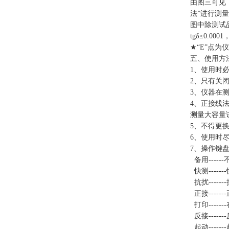
由图三可见
法”进行测量
图中除测试品
tgδ≤0.0
★“E”点
五、使用方
1、使用时
2、只有关
3、仪器在
4、正接线
测量大容量
5、不得更
6、使用时
7、操作键
备用-----
快测----
抗扰-----
正接-----
打印----
反接-----
起动----