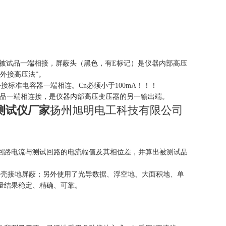
记）应与被试品一端相接，屏蔽头（黑色，有E标记）是仪器内部高压
外接高压法”。
与外接标准电容器一端相连。Cn必须小于100mA！！！
，与被子试品一端相连接，是仪器内部高压变压器的另一输出端。
测试仪厂家
扬州旭明电工科技有限公司
回路电流与测试回路的电流幅值及其相位差，并算出被测试品
外壳接地屏蔽；另外使用了光导数据、浮空地、大面积地、单
量结果稳定、精确、可靠。