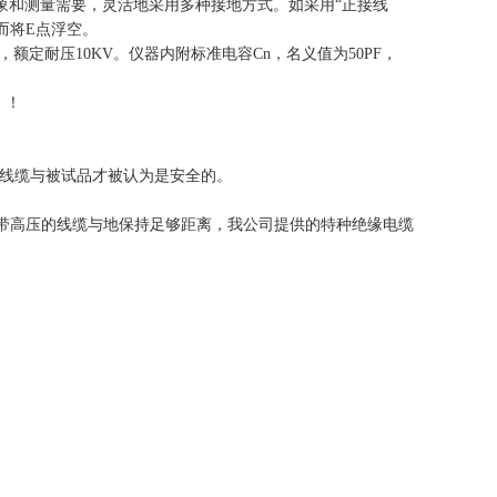
象和测量需要，灵活地采用多种接地方式。如采用“正接线
，而将E点浮空。
额定耐压10KV。仪器内附标准电容Cn，名义值为50PF，
！！
量线缆与被试品才被认为是安全的。
将带高压的线缆与地保持足够距离，我公司提供的特种绝缘电缆