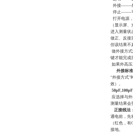
外接----
停止----
打开电源
（显示屏、
进入测量状
做正、反接
但该结果不
做外接方式
键才能完成
如果外高压
外接标准
“外接方式”
效）。
50pF,100pF
应选择与外
测量结果会
正接线法
通电前，先
（红色，有
接地。