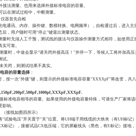
---外接法测量。也用来选择外接标准电容的容量。
---可以在测试过程中，中断测量。
，仪器首先自检
光电通讯、内存、操作键、数模转换、电网频率），自检通过后，进入主
态后，用户随时可用“停止”键退出测量状态。
测量时无须人工干预，测试线的接法与仪器操作测量方式相符，如使用正接
真实可靠。
测量时，中途会显示“请关闭外接高压！”并停一下，等候人工将外加高压
测试。
未关闭，则测试结果不真实。
电容的容量选择
：
时，按一次“外接”键，则显示的外接标准电容容量“XXXXpF”将改变，
,150pF,200pF,500pF,1000pf,XXXpF,XXXpF.
接标准电容相等的容量。如果使用的外接电容量特殊，可请生产厂家将该
受影响。
：（接线如图四所示）
将“试验电压”开关置于“关”位置。将UH端子用线缆的大铁夹（有UH标
CX标记），接被试品CX低压端，它的屏蔽线头（黑色，有E标记）接地，