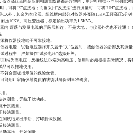
，仪器高压器的高压侧和测量线路都是浮地的，用户可根据不同的测量对
时，可将“E”点接地；而当采用“反接法”进行测量时，可将“UH”点接地
CX外，其余为本仪器。细线框内部分对仪器外壳随15KV工频高压5分钟，
001，耐压10KV。高压变压器，额定输出功率为1.5KVA。
为仪器内`屏蔽与测量电缆的屏蔽层相连，不是大地，与仪器外壳也不连通！
法
必须将仪器接地端子可靠接地。
闭仪器电源，试验电压选择开关置于“关”位置时，接触仪器的后部及其测
测试过程中，严禁操作“试验电压”选择开关。
法UH端为高电压，反接线法Cx端为高电压，使用时必须根据实际情况，
试品可以拖地使用。
换不符合面板指示值的保险丝管。
尽可能用厂家随仪器提供的线缆以确保测量准确度。
盘
-不用。
---快速测量，无抗干扰功能。
--抗干扰测量。
--正接法测量。
---在测试结果出来后，打印测试数据。
--反接法测量。
---起动高压，开始测量。