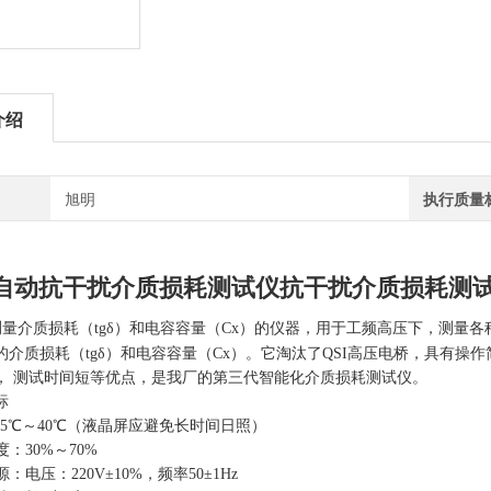
介绍
旭明
执行质量
S-自动抗干扰介质损耗测试仪抗干扰介质损耗测
量介质损耗（tgδ）和电容容量（Cx）的仪器，用于工频高压下，测量
的介质损耗（tgδ）和电容容量（Cx）。它淘汰了QSI高压电桥，具有
， 测试时间短等优点，是我厂的第三代智能化介质损耗测试仪。
标
-5℃～40℃（液晶屏应避免长时间日照）
：30%～70%
电压：220V±10%，频率50±1Hz