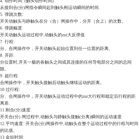
4.
动作
时间
:
(
触头动作时间
)
从接到合
(
分
)
闸指令瞬间起到触头刚运动瞬间的时间
.
:
5.
弹跳次数
开关动触头与静触头在分（合）闸操作中，分开（合上）的次数。
6.
弹跳幅度
:
开关动触头运动过程中
,
动触头的
zui大反弹值
.
7.
行程
:
分、合闸操作中，开关动触头起始位置到任一位置的距离。
8.
开距
:
分位置时
,
开关一极的各触头之间或其连接的任何导电部分之间的总间
隙。
9.
超行程
:
合闸操作中，开关触头接触后动触头继续运动的距离。
:
10.
过行程
分、合闸操作中，开关动触头运动过程中的zui大
行程和
稳定后
行程的
距
离差
.
11.
刚合
(
分
)
速度
:
开关合
(
分
)
闸过程中
,
动触头与静触头接触
(
分离
)
瞬间的运动速度
12.
平均速度
:
开关合
(
分
)
闸操作中
,
动触头在整个运动过程中的行程与时间
的比值。
13.
金短时间
: