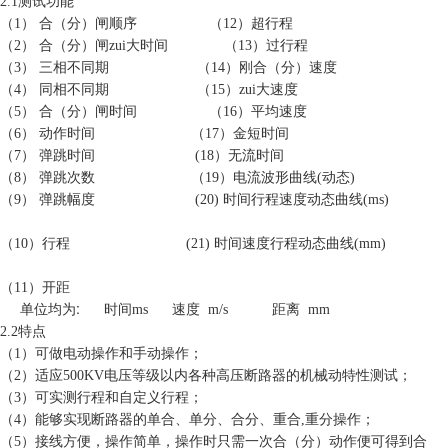
2.1
测试功能
（
1
）
合（分）闸顺序
（
12
）超行程
（
2
）
合（分）闸zui大时间
（
13
）过行程
（
3
）
三相不同期
（
14
）刚合（分）速度
（
4
）
同相不同期
（
15
）zui大速度
（
5
）
合（分）闸时间
（
16
）平均速度
（
6
）
动作时间
（
17
）金短时间
（
7
）
弹跳时间
(
18
）无流时间
（
8
）
弹跳次数
（
19
）电流波形曲线
(
动态
)
（
9
）
弹跳幅度
(20)
时间行程速度动态曲线
(ms)
（
10
）行程
(21)
时间速度行程动态曲线
(mm)
（
11
）开距
:
单位均为
时间
ms
速度
m/s
距离
mm
2.2
特点
（
1
）可做电动操作和
手
动操作；
（
2
）适应
500KV
电压等级以内各种高压断路器的机械动特性测试；
（
3
）可实测行程和自定义行程；
（
4
）能够实现断路器的单合、单分、合分、重合
,
重分操作；
（
5
）接线方便，操作简单，操作时只需一次合（分）动作便可得到合