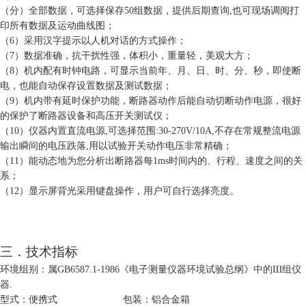
（分）全部数据，可选择保存
50
组数据，提供后期查询
,
也可现场调阅打
印所有数据及运动曲线图；
（
6
）采用汉字提示以人机对话的方式操作；
（
7
）数据准确，抗干扰性强，体积小，重量轻，美观大方；
（
8
）机内配有时钟电路，可显示当前年、月、日、时、分、秒，即使断
电，也能自动保存设置数据及测试数据；
（
9
）机内带有延时保护功能，断路器动作后能自动切断动作电源，很好
的保护了断路器设备和高压开关测试仪；
（
10
）仪器内置直流电源
,
可选择范围
:30-270V/10A,
不存在常规整流电源
输出瞬间的电压跌落
,
用以试验开关动作电压非常精确；
（
11
）能动态地为您分析出断路器每
1ms
时间内的、行程、速度之间的关
系；
（
1
2）显示屏背光采用键盘操作，用户可自行选择亮度。
三．
技术指标
环境组别：属
GB6587.1-1986
《电子测量仪器环境试验总纲》中的
Ш
组仪
器
.
型式：便携式
包装：铝合金箱