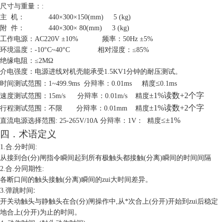
尺寸与重量：
:
主
机：
440
×
300
×
150(mm) 5 (kg)
附
件：
440
×
300
×
80(mm) 3 (kg)
工作电源：
AC220V ±10%
频率：
50Hz ±5%
环境温度：
-10°C~40°C
相对湿度：≤
85%
绝缘电阻：≤
2MΩ
介电强度：电源进线对机壳能承受
1.5KV1
分钟的耐压测试。
≤
时间测试范围：
1~499.9ms
分辩率：
0.01ms
精度
0.1ms
±
1%
读数
+2
个字
速度测试范围：
15m/s
分辩率：
0.01m/s
精度
±
1%
读数
+2
个字
行程测试范围：
不限
分辩率：
0.01mm
精度
≤
±
1%
直流电源选择范围
: 25-265V/10A
分辩率
：
1V
：
精度
四．术语定义
1.
合
.
分时间
:
从接到合
(
分
)
闸指令瞬间起到所有极触头都接触
(
分离
)
瞬间的时间间隔
2.
合
.
分同期性
:
各断口间的触头接触
(
分离
)
瞬间的zui大时间差异。
:
3.
弹跳时间
开关动触头与静触头在合
(
分
)
闸操作中
,
从*次合上
(
分开
)
开始到zui后稳定
地合上
(
分开
)
为止的时间。