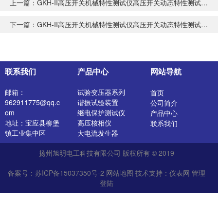
上一篇：
GKH-II高压开关机械特性测试仪高压开关动态特性测试仪厂家
下一篇：
GKH-II高压开关机械特性测试仪高压开关动态特性测试仪价格
联系我们
产品中心
网站导航
邮箱：
试验变压器系列
首页
962911775@qq.c
谐振试验装置
公司简介
om
继电保护测试仪
产品中心
地址：宝应县柳堡
高压核相仪
联系我们
镇工业集中区
大电流发生器
开关特性测试仪
扬州旭明电工科技有限公司 版权所有 © 2019
高压发生器
电阻测试仪
备案号：苏ICP备15037350号-2
网站地图
技术支持：
仪表网
管理
介质损耗测试仪
登陆
直流电阻测试仪
绝缘油介电强度测
试仪
氧化锌避雷器测试