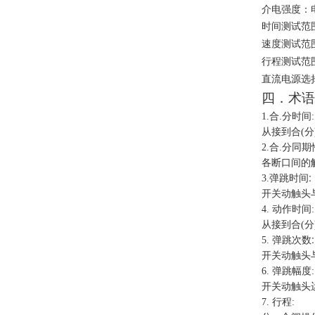
介电强度：
时间测试范
速度测试范
行程测试范
直流电源选
四．术语
1.
合
.
分时间
:
从接到合
(
分
2.
合
.
分同期
各断口间的
:
3.
弹跳时间
开关动触头
4.
动作
时间
:
从接到合
(
分
:
5.
弹跳次数
开关动触头
6.
弹跳幅度
:
开关动触头
7.
行程
: