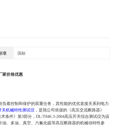
标准
国标
厂家价格
优惠
担负着控制和保护的双重任务，其性能的优劣直接关系到电力
开关机械特性测试仪
，是我公司依据的《高压交流断路器》
技术条件》第
3
部分，
DL/T846.3-2004
高压开关综合测试仪为设
少油、多油、真空、六氟化硫等高压断路器的机械动特性参