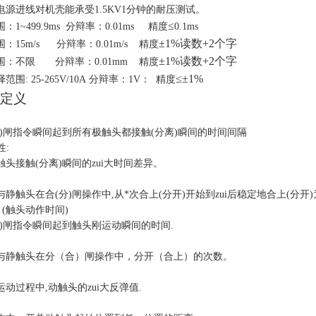
电源进线对机壳能承受
1.5KV1
分钟的耐压测试。
≤
围：
1~499.9ms
分辩率：
0.01ms
精度
0.1ms
±
1%
读数
+2
个字
围：
15m/s
分辩率：
0.01m/s
精度
±
1%
读数
+2
个字
围：
不限
分辩率：
0.01mm
精度
≤
±
1%
择范围
: 25-265V/10A
分辩率
：
1V
：
精度
定义
)
闸指令瞬间起到所有极触头都接触
(
分离
)
瞬间的时间间隔
性
:
触头接触
(
分离
)
瞬间的zui大时间差异。
与静触头在合
(
分
)
闸操作中
,
从*次合上
(
分开
)
开始到zui后稳定地合上
(
分开
)
(
触头动作时间
)
)
闸指令瞬间起到触头刚运动瞬间的时间
.
与静触头在分（合）闸操作中，分开（合上）的次数。
运动过程中
,
动触头的
zui大反弹值
.