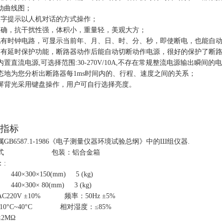
动曲线图；
汉字提示以人机对话的方式操作；
准确，抗干扰性强，体积小，重量轻，美观大方；
配有时钟电路，可显示当前年、月、日、时、分、秒，即使断电，也能自
带有延时保护功能，断路器动作后能自动切断动作电源，很好的保护了断
内置直流电源
,
可选择范围
:30-270V/10A,
不存在常规整流电源输出瞬间的电
态地为您分析出断路器每
1ms
时间内的、行程、速度之间的关系；
屏背光采用键盘操作，用户可自行选择亮度。
指标
属
GB6587.1-1986
《电子测量仪器环境试验总纲》中的
Ш
组仪器
.
式
包装：铝合金箱
：
:
40
×
300
×
150(mm) 5 (kg)
40
×
300
×
80(mm) 3 (kg)
AC220V ±10%
频率：
50Hz ±5%
-10°C~40°C
相对湿度：≤
85%
≤
2MΩ