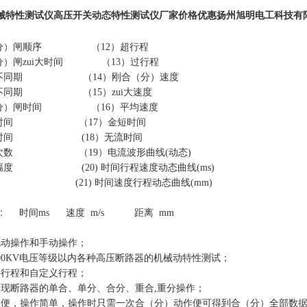
械特性测试仪高压开关动态特性测试仪厂家价格
优惠
扬州旭明电工科技有
分）闸顺序
（
12
）超行程
）闸zui大时间
（
13
）过行程
不同期
（
14
）刚合（分）速度
不同期
（
15
）zui大速度
分）闸时间
（
16
）平均速度
时间
（
17
）金短时间
时间
(
18
）无流时间
次数
（
19
）电流波形曲线
(
动态
)
幅度
(20)
时间行程速度动态曲线
(ms)
(21)
时间速度行程动态曲线
(mm)
:
时间
ms
速度
m/s
距离
mm
电动操作和
手
动操作；
00KV
电压等级以内各种高压断路器的机械动特性测试；
测行程和自定义行程；
实现断路器的单合、单分、合分、重合
,
重分操作；
方便，操作简单，操作时只需一次合（分）动作便可得到合（分）全部数