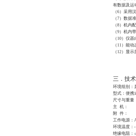
有数据及运
（
6
）采用
（
7
）数据
（
8
）机内
（
9
）机内
（
10
）仪器
（
11
）能动
（
1
2）显示
三．
技术
环境组别：
型式：便携
尺寸与重量
主
机：
4
附
件：
4
工作电源：
环境温度：
绝缘电阻：