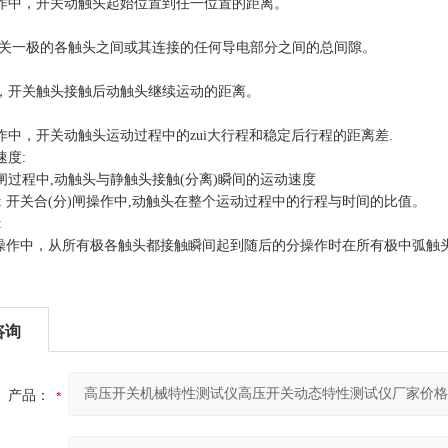
作中，开关动触头起始位置到任一位置的距离。
关一极的各触头之间或其连接的任何导电部分之间的总间隙。
，开关触头接触后动触头继续运动的距离。
作中，开关动触头运动过程中的zui大
行程和
稳定后
行程的
距离差
.
速度
:
闸过程中
,
动触头与静触头接触
(
分离
)
瞬间的运动速度
:
开关合
(
分
)
闸操作中
,
动触头在整个运动过程中的行程与时间的比值。
:
操作中，从所有极各触头都接触瞬间起到随后的分操作时在所有极中弧触
咨询
产品：