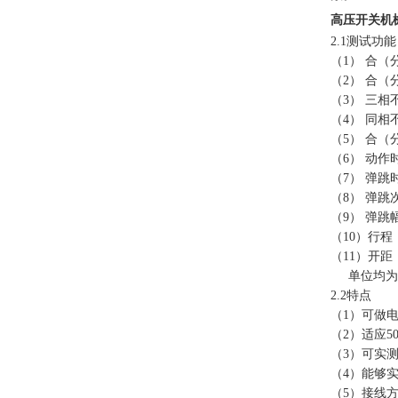
高压开关机
2.1
测试功能
（
1
）
合（
（
2
）
合（分
（
3
）
三相
（
4
）
同相
（
5
）
合（
（
6
）
动作
（
7
）
弹跳
（
8
）
弹跳
（
9
）
弹跳
（
10
）行程
（
11
）开距
单位均为
2.2
特点
（
1
）可做
（
2
）适应
5
（
3
）可实
（
4
）能够
（
5
）接线