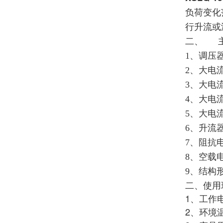
负荷变化
行升流或
二、
1、
调压器
2、大电
3、大电
4、大电
5、大电
6、
升流
7、
阻抗电
8、
空载电
9、
结构
二、使用
1、工作电
2、环境