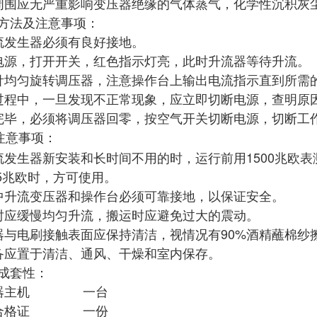
周围应无严重影响变压器绝缘的气体蒸气，化学性沉积灰
方法及注意事项：
流发生器必须有良好接地。
电源，打开开关，红色指示灯亮，此时升流器等待升流。
针均匀旋转调压器，注意操作台上输出电流指示直到所需
过程中，一旦发现不正常现象，应立即切断电源，查明原
完毕，必须将调压器回零，按空气开关切断电源，切断工
注意事项：
流发生器新安装和长时间不用的时，运行前用1500兆欧
.5兆欧时，方可使用。
中升流变压器和操作台必须可靠接地，以保证安全。
时应缓慢均匀升流，搬运时应避免过大的震动。
器与电刷接触表面应保持清洁，视情况有90%酒精蘸棉纱
备应置于清洁、通风、干燥和室内保存。
成套性：
流器主机 一台
品合格证 一份