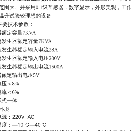
范围大、并采用0.1
级互感器，数字显示，外形美观，工
温升试验较理想的设备。
主要技术参数：
额定容量7KVA
流发生器
额定容量7KVA
流发生器
额定输入电流28A
流发生器
额定输入电压200V
流发生器
额定输出电流1500A
器额定输出电压5V
压＜8%
流＜6%
形式一体
环境：
源：220V AC
温度：—10℃—40℃