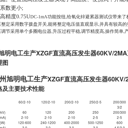
系数更小;
精度0.75U
DC-1m
A
功能按纽,给氧化锌避累器测试仪带来了
整定采用数字拨盘开关,能将整定电压值直观显示,并具有较高的
调节采用单个多圈电位器,升压过程平稳,调节精度高,操作简单
旭明电工生产
XZGF直流高压发生器60KV/2
理图
州旭明电工生产
XZGF直流高压发生器60KV/
格及主要技术性能
60/2-10
120/2-10
200/2-10
250/2-5
200/300
3/2
kV)
60
120
200
250
200/300
mA)
2-10
2-10
2-10
2-5
2-5
W)
120-600
240-1200
400-2000
500-1250
600
mA)
3.0
3.0
3.0
3.0
4.5/3.0