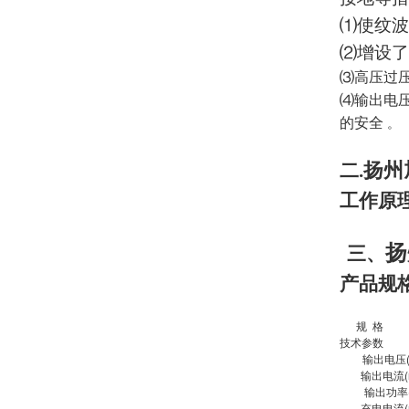
⑴使纹波
⑵增设了高
⑶高压过压
⑷输出电压
的安全
。
扬州
二.
工作原
扬
三、
产品规
规 格
技术参数
输出电压(
输出电流(
输出功率(
充电电流(