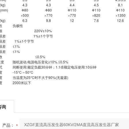
kg)
4.3
4.3
4.4
4.5
8.1
mm)
Φ80
Φ80
Φ110
Φ110
Φ110
×500
×770
×770
×820
×1350
kg)
6.3
9.8
12
7.6
12.6
性
负极性
源
220V±10%
误差
1%±1个字节
误差
1%±1个字节
误差
≤1%
换误差
≤1%
数
≤0.5%
定度
随机波动.电源电压变化±10%.≤0.5%
式
间断使用:额定负载30分钟；1.1倍额定电压使用:10分钟
度
-15℃～50℃
度
当温度为25℃时不大于90%(无凝露)
度
2000米以下
咨询
产品：