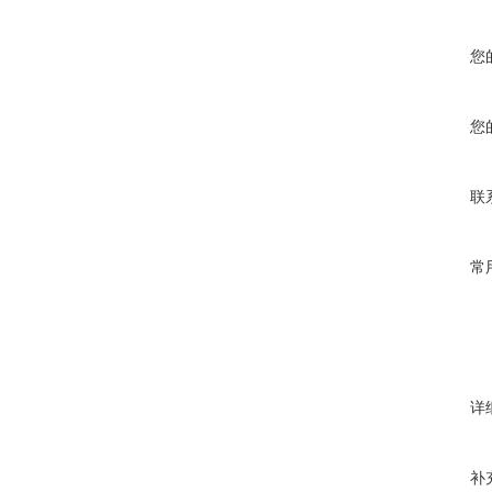
您
您
联
常
详
补