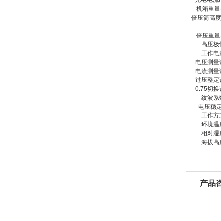
机箱重量(
倍压筒高度(
倍压重量(
高压极
工作电
电压测量
电流测量
过压整定
0.75切
纹波系
电压稳
工作方
环境温
相对湿
海拔高
产品