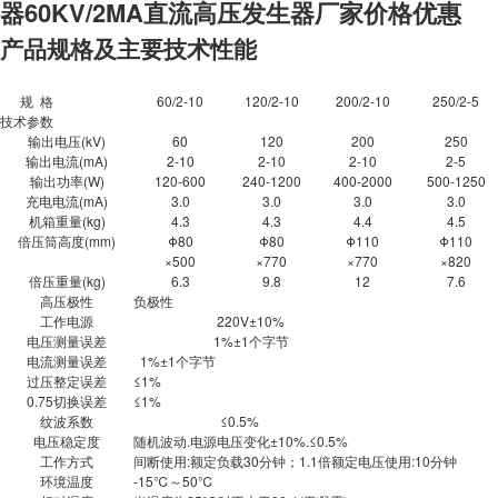
器60KV/2MA直流高压发生器厂家价格
优惠
产品规格及主要技术性能
规 格
60/2-10
120/2-10
200/2-10
250/2-5
技术参数
输出电压(kV)
60
120
200
250
输出电流(mA)
2-10
2-10
2-10
2-5
输出功率(W)
120-600
240-1200
400-2000
500-1250
充电电流(mA)
3.0
3.0
3.0
3.0
机箱重量(kg)
4.3
4.3
4.4
4.5
倍压筒高度(mm)
Φ80
Φ80
Φ110
Φ110
×500
×770
×770
×820
倍压重量(kg)
6.3
9.8
12
7.6
高压极性
负极性
工作电源
220V±10%
电压测量误差
1%±1个字节
电流测量误差
1%±1个字节
过压整定误差
≤1%
0.75切换误差
≤1%
纹波系数
≤0.5%
电压稳定度
随机波动.电源电压变化±10%.≤0.5%
工作方式
间断使用:额定负载30分钟；1.1倍额定电压使用:10分钟
环境温度
-15℃～50℃