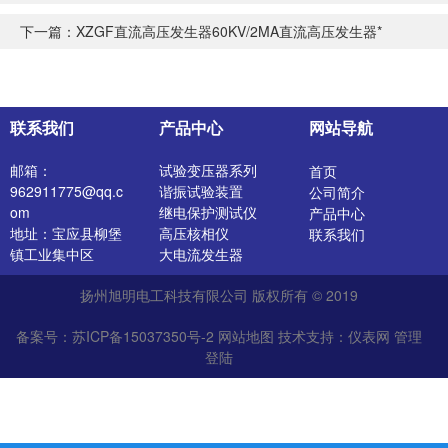
下一篇：
XZGF直流高压发生器60KV/2MA直流高压发生器*
联系我们
产品中心
网站导航
邮箱：
试验变压器系列
首页
962911775@qq.c
谐振试验装置
公司简介
om
继电保护测试仪
产品中心
地址：宝应县柳堡
高压核相仪
联系我们
镇工业集中区
大电流发生器
开关特性测试仪
扬州旭明电工科技有限公司 版权所有 © 2019
高压发生器
电阻测试仪
备案号：苏ICP备15037350号-2
网站地图
技术支持：
仪表网
管理
介质损耗测试仪
登陆
直流电阻测试仪
绝缘油介电强度测
试仪
氧化锌避雷器测试
仪