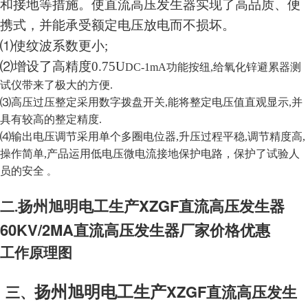
和接地等措施。使直流高压发生器实现了高品质、便
携式，并能承受额定电压放电而不损坏。
⑴使纹波系数更小;
⑵增设了高精度0.75U
DC-1m
A
功能按纽,给氧化锌避累器测
试仪带来了极大的方便.
⑶高压过压整定采用数字拨盘开关,能将整定电压值直观显示,并
具有较高的整定精度.
⑷输出电压调节采用单个多圈电位器,升压过程平稳,调节精度高,
操作简单,产品运用低电压微电流接地保护电路，保护了试验人
员的安全
。
扬州旭明电工生产
XZGF直流高压发生器
二.
60KV/2MA直流高压发生器厂家价格
优惠
工作原理图
扬州旭明电工生产
XZGF直流高压发生
三、