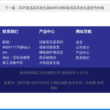
下一篇：
ZGF直流高压发生器60KV/2MA直流高压发生器型号价格
联系我们
产品中心
网站导航
邮箱：
试验变压器系列
首页
962911775@qq.c
谐振试验装置
公司简介
om
继电保护测试仪
产品中心
地址：宝应县柳堡
高压核相仪
联系我们
镇工业集中区
大电流发生器
开关特性测试仪
扬州旭明电工科技有限公司 版权所有 © 2019
高压发生器
电阻测试仪
备案号：苏ICP备15037350号-2
网站地图
技术支持：
仪表网
管理
介质损耗测试仪
登陆
直流电阻测试仪
绝缘油介电强度测
试仪
氧化锌避雷器测试
仪