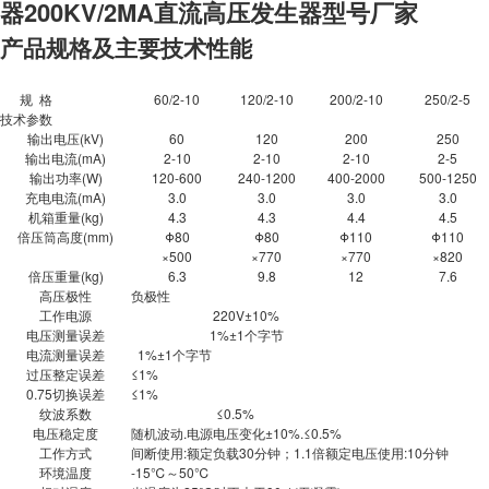
器200KV/2MA
直流高压发生器型号厂家
产品规格及主要技术性能
规 格
60/2-10
120/2-10
200/2-10
250/2-5
技术参数
输出电压(kV)
60
120
200
250
输出电流(mA)
2-10
2-10
2-10
2-5
输出功率(W)
120-600
240-1200
400-2000
500-1250
充电电流(mA)
3.0
3.0
3.0
3.0
机箱重量(kg)
4.3
4.3
4.4
4.5
倍压筒高度(mm)
Φ80
Φ80
Φ110
Φ110
×500
×770
×770
×820
倍压重量(kg)
6.3
9.8
12
7.6
高压极性
负极性
工作电源
220V±10%
电压测量误差
1%±1个字节
电流测量误差
1%±1个字节
过压整定误差
≤1%
0.75切换误差
≤1%
纹波系数
≤0.5%
电压稳定度
随机波动.电源电压变化±10%.≤0.5%
工作方式
间断使用:额定负载30分钟；1.1倍额定电压使用:10分钟
环境温度
-15℃～50℃