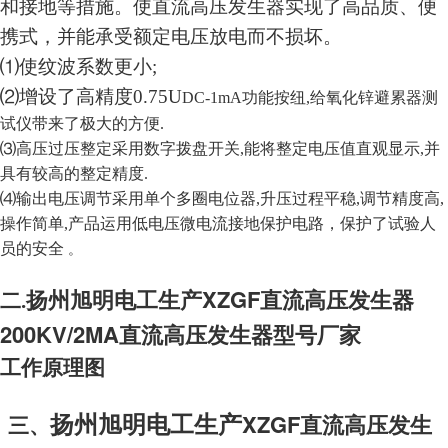
和接地等措施。使直流高压发生器实现了高品质、便
携式，并能承受额定电压放电而不损坏。
⑴使纹波系数更小;
⑵增设了高精度0.75U
DC-1m
A
功能按纽,给氧化锌避累器测
试仪带来了极大的方便.
⑶高压过压整定采用数字拨盘开关,能将整定电压值直观显示,并
具有较高的整定精度.
⑷输出电压调节采用单个多圈电位器,升压过程平稳,调节精度高,
操作简单,产品运用低电压微电流接地保护电路，保护了试验人
员的安全
。
扬州旭明电工生产
XZGF直流高压发生器
二.
200KV/2MA直流高压发生器型号厂家
工作原理图
扬州旭明电工生产
XZGF直流高压发生
三、