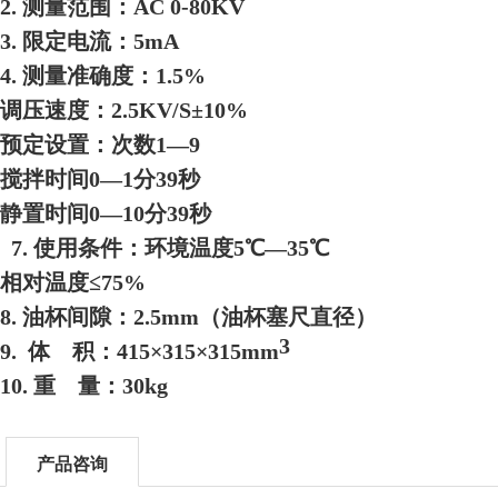
2. 测量范围：AC 0-8
0
KV
3. 限定电流：5
mA
4. 测量准确度：1.5%
调压速度：2.5KV/S±10%
预定设置：次数1—9
搅拌时间0—1分39秒
静置时间0—10分39秒
7. 使用条件：环境温度5℃—35℃
相对温度≤75%
8. 油杯间隙：2.5
mm
（油杯塞尺直径）
3
9. 体 积：415×315×315
mm
10. 重 量：30
kg
产品咨询