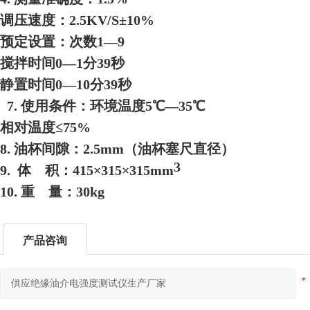
调压速度：2.5KV/S±10%
预定设置：次数1—9
搅拌时间0—1分39秒
静置时间0—10分39秒
7. 使用条件：环境温度5℃—35℃
相对温度≤75%
8. 油杯间隙：2.5
mm
（油杯塞尺直径）
3
9. 体 积：415×315×315
mm
10. 重 量：30
kg
产品咨询