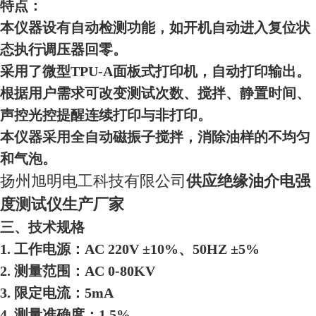
特点：
本仪器设有自动检测功能，如开机自动进入复位状
态执行调压器回零。
采用了微型TPU-A面板式打印机，自动打印输出。
根据用户需求可改变测试次数、搅拌
、
静置时间、
声控光控提醒连续打印与非打印。
本仪器采用全自动磁振子搅拌，消除油样的不均匀
和气泡。
扬州旭明电工科技有限公司
供应绝缘油介电强
度测试仪生产厂家
三、技术规格
1. 工作电源：AC 220V ±10%、50HZ ±5%
2. 测量范围：AC 0-8
0
KV
3. 限定电流：5
mA
4. 测量准确度：1.5%