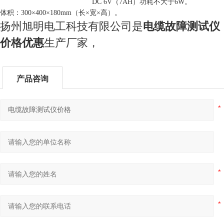
DC 6V（7AH）功耗不大于6W。
体积：300
×
400
×
180mm（长
×
宽
×
高）。
扬州旭明电工科技有限公司是
电缆故障测试仪
价格
优惠
生产厂家，
产品咨询