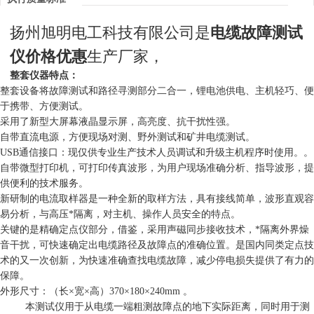
扬州旭明电工科技有限公司是
电缆故障测试
仪价格
优惠
生产厂家，
整套仪器特点：
整套设备将故障测试和路径寻测部分二合一，锂电池供电、主机轻巧、便
于携带、方便测试。
采用了新型大屏幕液晶显示屏，高亮度、抗干扰性强。
自带直流电源，方便现场对测、野外测试和矿井电缆测试。
USB通信接口：现仅供专业生产技术人员调试和升级主机程序时使用。。
自带微型打印机，可打印传真波形，为用户现场准确分析、指导波形，提
供便利的技术服务。
新研制的电流取样器是一种全新的取样方法，具有接线简单，波形直观容
易分析，与高压*隔离，对主机、操作人员安全的特点。
关键的是精确定点仪部分，
借鉴，采用声磁同步接收技术，
*隔离外界燥
音干扰，可快速确定出电缆路径及故障点的准确位置。是国内同类定点技
术的又一次创新，为快速准确查找电缆故障，减少停电损失提供了有力的
保障。
外形尺寸：（长
×
宽
×
高）370
×
180
×
240mm 。
本测试仪用于从电缆一端粗测故障点的地下实际距离，同时用于测