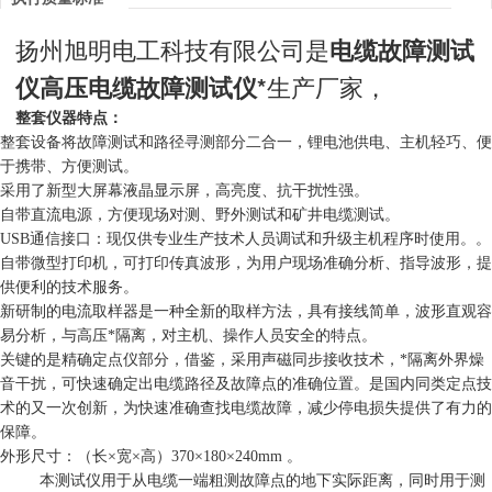
扬州旭明电工科技有限公司是
电缆故障测试
仪高压电缆故障测试仪*
生产厂家，
整套仪器特点：
整套设备将故障测试和路径寻测部分二合一，锂电池供电、主机轻巧、便
于携带、方便测试。
采用了新型大屏幕液晶显示屏，高亮度、抗干扰性强。
自带直流电源，方便现场对测、野外测试和矿井电缆测试。
USB通信接口：现仅供专业生产技术人员调试和升级主机程序时使用。。
自带微型打印机，可打印传真波形，为用户现场准确分析、指导波形，提
供便利的技术服务。
新研制的电流取样器是一种全新的取样方法，具有接线简单，波形直观容
易分析，与高压*隔离，对主机、操作人员安全的特点。
关键的是精确定点仪部分，
借鉴，采用声磁同步接收技术，
*隔离外界燥
音干扰，可快速确定出电缆路径及故障点的准确位置。是国内同类定点技
术的又一次创新，为快速准确查找电缆故障，减少停电损失提供了有力的
保障。
外形尺寸：（长
×
宽
×
高）370
×
180
×
240mm 。
本测试仪用于从电缆一端粗测故障点的地下实际距离，同时用于测