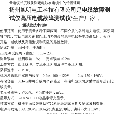
量电缆长度以及测定电波在电缆中的传播速度。
扬州旭明电工科技有限公司是
电缆故障测
试仪高压电缆故障测试仪*
生产厂家，
一、测试仪技术指标
使用范围：使用于测量各种不同截面、不同介质的各种电力电缆、高频同
轴电缆，市话电缆及两根以上均匀铺设的地埋电线等电缆高低阻、短路、
开路、断线以及高阻泄漏和高阻闪路性故障。
测试距离：zui长不小于30Km
zui短测试距离（盲区）：10
～
20m
测量误差：粗测误差
±
1%; 定点误差
±
0.2m
工作方式：低压脉冲、支流高压闪测及冲击高压闪测。
采样速率：25MHz。
机内发送脉冲宽度与幅度：0.2us, 100
～
120V； 2us, 150
～
160V。
存储容量：8Kbyte并可分成两个存储区，存储和显示两次采样波形进行比
较测量。
显示分辨率：V/50米、V为传播速度m/
us
。
显示方式：320
×
240 LCD液晶带背光显示。
打印方式：机器主面板设微型打印机记录测试日期及测试波形数据。
电源与功耗：AC 200V
±
10%或机内直流供电，功耗不大于10W；