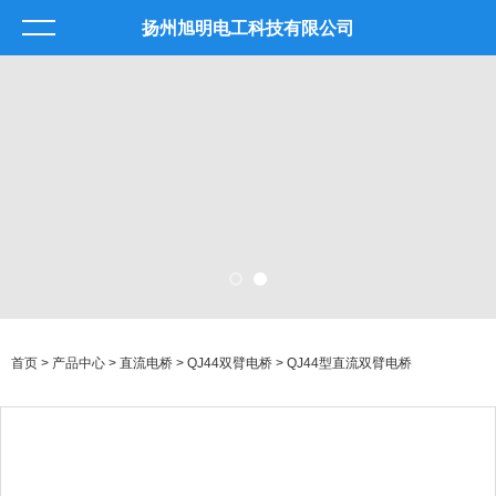
扬州旭明电工科技有限公司
首页
>
产品中心
>
直流电桥
>
QJ44双臂电桥
> QJ44型直流双臂电桥