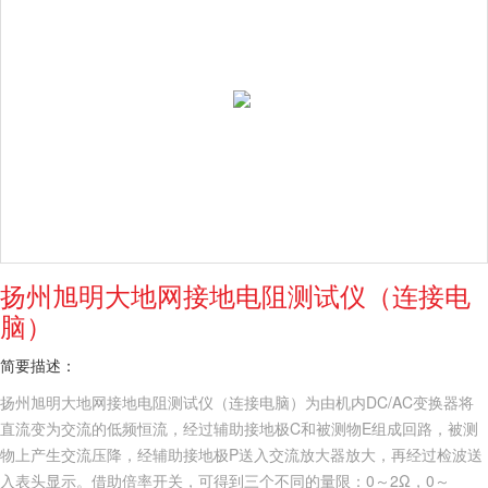
扬州旭明大地网接地电阻测试仪（连接电
脑）
简要描述：
扬州旭明大地网接地电阻测试仪（连接电脑）为由机内DC/AC变换器将
直流变为交流的低频恒流，经过辅助接地极C和被测物E组成回路，被测
物上产生交流压降，经辅助接地极P送入交流放大器放大，再经过检波送
入表头显示。借助倍率开关，可得到三个不同的量限：0～2Ω，0～