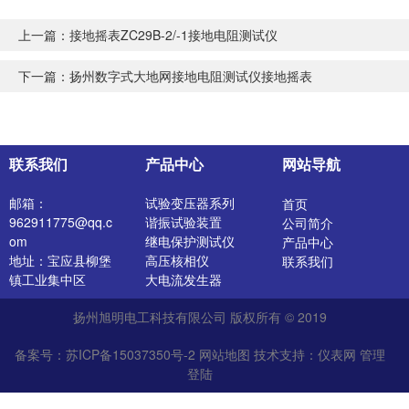
上一篇：
接地摇表ZC29B-2/-1接地电阻测试仪
下一篇：
扬州数字式大地网接地电阻测试仪接地摇表
联系我们
产品中心
网站导航
邮箱：
试验变压器系列
首页
962911775@qq.c
谐振试验装置
公司简介
om
继电保护测试仪
产品中心
地址：宝应县柳堡
高压核相仪
联系我们
镇工业集中区
大电流发生器
开关特性测试仪
扬州旭明电工科技有限公司 版权所有 © 2019
高压发生器
电阻测试仪
备案号：苏ICP备15037350号-2
网站地图
技术支持：
仪表网
管理
介质损耗测试仪
登陆
直流电阻测试仪
绝缘油介电强度测