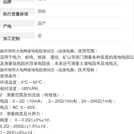
品牌
国标
执行质量标准
国产
产地
是
加工定制
使用范围：
扬州旭明大地网接地电阻测试仪（连接电脑）
适用于电力、邮电、铁路、通信、矿山等部门测量各种装置的接地电阻以
及测量低电阻的导体电阻值；本表还可测量土壤电阻率及地电压。
技术指标：
扬州旭明大地网接地电阻测试仪（连接电脑）
使用条件：
环境温度：0℃～45℃；
相对湿度：≤85%RH。
2．测量范围及恒流值（有效值）：
电阻：0～2Ω（10mA），2～20Ω(10mA)，20～200Ω(1mA)；
电压：AC 0～20V。
3．测量精度及分辨力：
精度： 0～0.2Ω≤±3%±1d，
0.2Ω～200Ω≤±1.5%±1d，
1～20V≤±3%±1d；