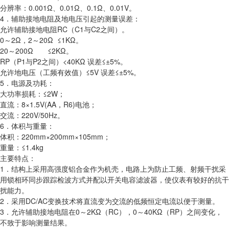
分辨率：0.001Ω、0.01Ω、0.1Ω、0.01V。
4．辅助接地电阻及地电压引起的测量误差：
允许辅助接地电阻RC（C1与C2之间）。
0～2Ω，2～20Ω ≤1KΩ。
20～200Ω ≤2KΩ。
RP（P1与P2之间）<40KΩ 误差≤±5%。
允许地电压（工频有效值）≤5V 误差≤±5%。
5．电源及功耗：
大功率损耗：≤2W；
直流：8×1.5V(AA，R6)电池；
交流：220V/50Hz。
6．体积与重量：
体积：220mm×200mm×105mm；
重量：≤1.4kg
主要特点：
1．结构上采用高强度铝合金作为机壳，电路上为防止工频、射频干扰采
用锁相环同步跟踪检波方式并配以开关电容滤波器，使仪表有较好的抗干
扰能力。
2．采用DC/AC变换技术将直流变为交流的低频恒定电流以便于测量。
3．允许辅助接地电阻在0～2KΩ（RC），0～40KΩ（RP）之间变化，
不致于影响测量结果。