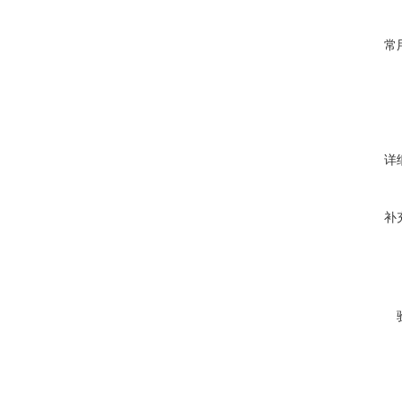
常
详
补