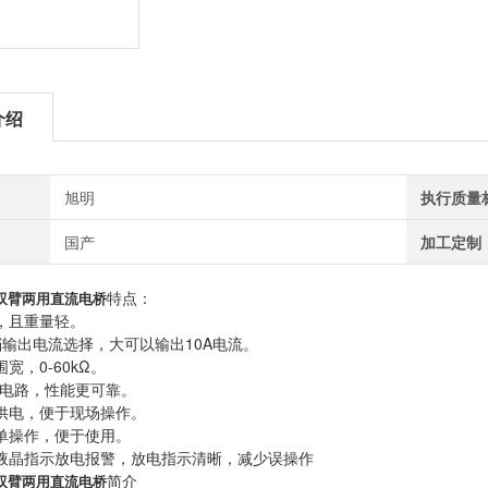
介绍
旭明
执行质量
国产
加工定制
特点：
单双臂两用直流电桥
，且重量轻。
档输出电流选择，大可以输出10A电流。
宽，0-60kΩ。
护电路，性能更可靠。
供电，便于现场操作。
单操作，便于使用。
液晶指示放电报警，放电指示清晰，减少误操作
简介
单双臂两用直流电桥