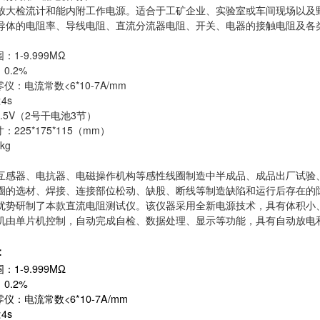
放大检流计和能内附工作电源。适合于工矿企业、实验室或车间现场以及
导体的电阻率、导线电阻、直流分流器电阻、开关、电器的接触电阻及各
：1-9.999MΩ
0.2%
仪：电流常数<6*10-7A/mm
4s
4.5V（2号干电池3节）
：225*175*115（mm）
kg
互感器、电抗器、电磁操作机构等感性线圈制造中半成品、成品出厂试验
圈的选材、焊接、连接部位松动、缺股、断线等制造缺陷和运行后存在的
优势研制了本款直流电阻测试仪。该仪器采用全新电源技术，具有体积小
机由单片机控制，自动完成自检、数据处理、显示等功能，具有自动放电
：
：1-9.999MΩ
0.2%
仪：电流常数<6*10-7A/mm
4s