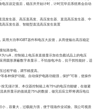
验电压设定值后，稳压并开始计时，计时完毕后系统将会自动
直流发生器、高压直高发、高压发生器、直流高压发生器、中
流高压发生器、智能型直流高压发生装置
用。
，采用大功率IGBT器件和电压大反馈，从而使输出高压稳定
地直接短路放电。
率为1uA，控制箱上电压表直接显示加在负载试品上的电压
端采用圆形屏蔽数字表显示，不怕放电冲击，抗干扰性能好，适
升压过程平稳，调节精度高。
护等各种保护功能。自动保护电路功能强，保护*可靠，使操作
轻一按无须计算。本仪器控制箱上有75%的电压功能键，在做避
表、电流表所显示的值就是75%的数据，做完后应立即将调压电位
积小，容量大，过载能力强，便于现场作业试验。我公司视质