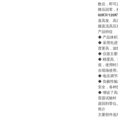
数后，即可
降压回零，
60KV/12
直高发、高
频直流高压
产品特征
◆ 产品体
◆ 采用先
度更高，波
◆ 仪器主
◆ 精度高
值，使用时
合现场使用
◆ 电压调
◆ 负极性
安全，各种
◆ 增设了
雷器试验时，
器回到零位
简介
主要部件选