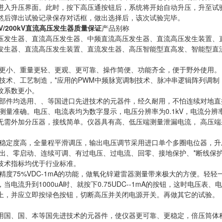
进入升压界面。此时，按下高压通按钮后，系统将开始自动升压，升至试
然后弹出试验记录保存对话框，做出选择后，该次试验完毕。
0KV/200kV直流高压发生器质量保证
产品别称
压发生器、直流高压发生器、中频直流高压发生器、直流高压发生装置、
发生器、直流高压发生装置、直流发生器、高压智能型直高发、智能型直
积更小、重量更轻、更观、更可靠、操作简便、功能齐全，便于野外使
进技术、工艺制造，*应用的PWM中频脉宽调制技术、脉冲串逻辑阵列调制
纹系数更小。
要部件均选用、、等国进口先进技术的元器件，经久耐用，不怕连续对
、测量准确。电压、电流表均为数字显示，电压分辨率为0.1kV，电流分辨
无需外加分压器，接线简单。仪器具有高、低压端测量泄漏电流， 高压
。
节稳定度高，全量程平滑调压，输出电压调节采用进口单个多圈电位器，
输出、零启动、连续可调、有过电压、过电流、回零、接地保护、*断线保
技术指标均优于行业标准。
高精度75%VDC-1mA的功能，做氧化锌避雷器测量带来极大的方便。轻
当电流升到1000uA时、就按下0.75UDC--1mA的按钮，这时电压
上，并应立即按绿色按钮，切断高压并关闭电源开关。再做其它的试验。
用国、国、本等国先进技术的元器件，使仪器更可靠、更稳定，倍压筒体