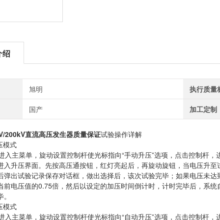
介绍
旭明
执行质量
国产
加工定制
0KV/200kV直流高压发生器质量保证
试验操作详解
压模式
入主菜单，旋动设置控制杆使光标指向“手动升压”选项，点击控制杆，
进入升压界面。先按高压通按钮，红灯亮起后，再旋动旋钮，当电压升至
后弹出试验记录保存对话框，做出选择后，该次试验完毕；如果电压未达到设定
当前电压值的0.75倍，然后以设定的加压时间倒计时，计时完毕后，系
毕。
压模式
入主菜单，旋动设置控制杆使光标指向“自动升压”选项，点击控制杆，