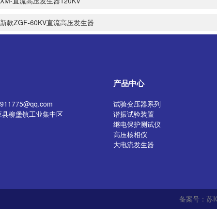
XM-直流高压发生器120KV
新款ZGF-60KV直流高压发生器
产品中心
11775@qq.com
试验变压器系列
应县柳堡镇工业集中区
谐振试验装置
继电保护测试仪
高压核相仪
大电流发生器
开关特性测试仪
高压发生器
电阻测试仪
介质损耗测试仪
直流电阻测试仪
备案号：苏IC
绝缘油介电强度测试仪
氧化锌避雷器测试仪