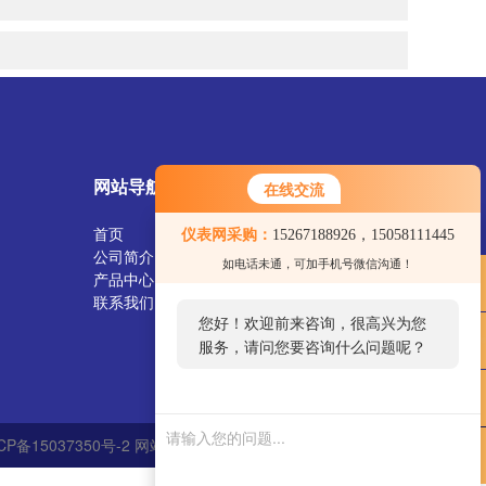
网站导航
在线交流
首页
仪表网采购：
15267188926，15058111445
您好！欢迎前来咨询，很高兴为您
公司简介
如电话未通，可加手机号微信沟通！
服务，请问您要咨询什么问题呢？
产品中心
联系我们
您好，看您停留很久了，是否找到
了需求产品，您可以直接在线与我
联系！
P备15037350号-2
网站地图
技术支持：
仪表网
管理登陆