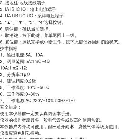
2. 接地柱:地线接线端子
3. IA IB IC IO：输出电流端子
4. UA UB UC UO：采样电压端子
5. “▲”、“▼”、“3”、“4”选择按键。
6. 确认键：确认当前选择。
7. 取消键：按下此键，菜单返回上一级。
8. 复位键：测试完毕或中断工作，按下此键仪器回到初始状态。
技术指标
1、输出电流:5A、10A
2、测量范围:5A:1mΩ~4Ω
10A:1mΩ~1Ω
3、分辨率:1μΩ
4、测试精度:0.2级
5、工作温度:-10℃~50℃
6、工作湿度:0~80%
7、工作电源:AC 220V±10% 50Hz±1Hz
安全措施：
使用本仪器前一定要认真阅读本手册。
仪器的操作者应具备一般电气设备或仪器的使用常识。
本仪器户内外均可使用，但应避开雨淋、腐蚀气体等场所使用。
仪表应避免剧烈振动。