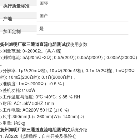
国标
执行质量标准
国产
产地
是
加工定制
扬州旭明厂家三通道直流电阻测试仪
使用参数
>测量范围: 0~2000Ω。(共六档)
>测试电流: 5A(20mΩ~2Ω); 0.5A(20Ω); 0.05A(200Ω) ; 0.005A(2000Ω)
。
>分辨率: 1μΩ(20mΩ档); 10μΩ(200mΩ档); 0.1mΩ(2Ω档); 1mΩ(20Ω
档); 10mΩ(200Ω档); 0.1Ω(2000Ω档) 。
>准确度: 1mΩ~2000Ω ( ±0.5 % )
>整机功耗:≤100W
>工作温度与湿度: 0℃~40℃; ≤ 85 % RH
>耐压: AC1.5kV 50HZ 1min
>工作电源: AC220V 50 HZ (±10 %)
>尺寸:350mm(L)× 260mm(W)× 140mm(D)
>重量: 约3kg
扬州旭明厂家三通道直流电阻测试仪
系统介绍
1. AC220 电源插座，自带开关及保险仓