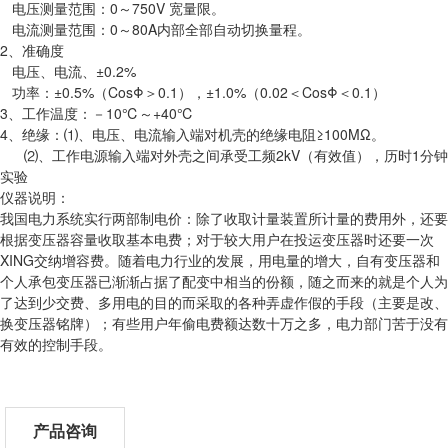
电压测量范围：0～750V 宽量限。
电流测量范围：0～80A内部全部自动切换量程。
2、准确度
电压、电流、±0.2%
功率：±0.5%（CosΦ＞0.1），±1.0%（0.02＜CosΦ＜0.1）
3、工作温度：－10℃～+40℃
4、绝缘：⑴、电压、电流输入端对机壳的绝缘电阻≥100MΩ。
⑵、工作电源输入端对外壳之间承受工频2kV（有效值），历时1分钟
实验
仪器说明：
我国电力系统实行两部制电价：除了收取计量装置所计量的费用外，还要
根据变压器容量收取基本电费；对于较大用户在投运变压器时还要一次
XING交纳增容费。随着电力行业的发展，用电量的增大，自有变压器和
个人承包变压器已渐渐占据了配变中相当的份额，随之而来的就是个人为
了达到少交费、多用电的目的而采取的各种弄虚作假的手段（主要是改、
换变压器铭牌）；有些用户年偷电费额达数十万之多，电力部门苦于没有
有效的控制手段。
产品咨询