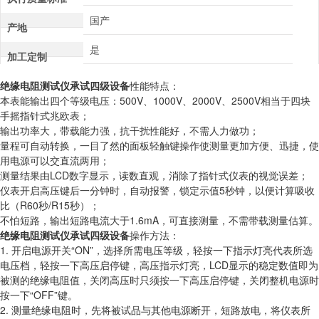
国产
产地
是
加工定制
绝缘电阻测试仪承试四级设备
性能特点：
本表能输出四个等级电压：500V、1000V、2000V、2500V相当于四块
手摇指针式兆欧表；
输出功率大，带载能力强，抗干扰性能好，不需人力做功；
量程可自动转换，一目了然的面板轻触键操作使测量更加方便、迅捷，使
用电源可以交直流两用；
测量结果由LCD数字显示，读数直观，消除了指针式仪表的视觉误差；
仪表开启高压键后一分钟时，自动报警，锁定示值5秒钟，以便计算吸收
比（R60秒/R15秒）；
不怕短路，输出短路电流大于1.6mA，可直接测量，不需带载测量估算。
绝缘电阻测试仪承试四级设备
操作方法：
1. 开启电源开关“ON”，选择所需电压等级，轻按一下指示灯亮代表所选
电压档，轻按一下高压启停键，高压指示灯亮，LCD显示的稳定数值即为
被测的绝缘电阻值，关闭高压时只须按一下高压启停键，关闭整机电源时
按一下“OFF”键。
2. 测量绝缘电阻时，先将被试品与其他电源断开，短路放电，将仪表所