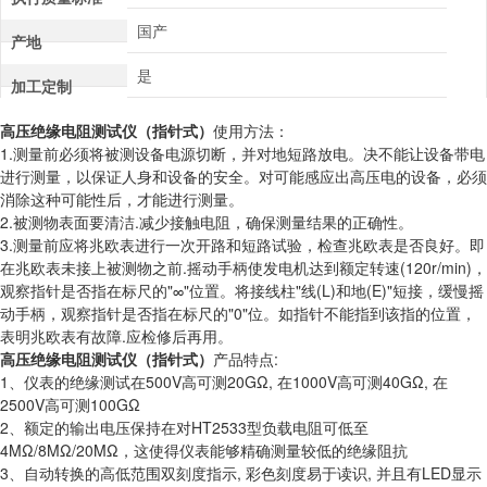
国产
产地
是
加工定制
高压绝缘电阻测试仪（指针式）
使用方法：
1.测量前必须将被测设备电源切断，并对地短路放电。决不能让设备带电
进行测量，以保证人身和设备的安全。对可能感应出高压电的设备，必须
消除这种可能性后，才能进行测量。
2.被测物表面要清洁.减少接触电阻，确保测量结果的正确性。
3.测量前应将兆欧表进行一次开路和短路试验，检查兆欧表是否良好。即
在兆欧表未接上被测物之前.摇动手柄使发电机达到额定转速(120r/min)，
观察指针是否指在标尺的"∞"位置。将接线柱"线(L)和地(E)"短接，缓慢摇
动手柄，观察指针是否指在标尺的"0"位。如指针不能指到该指的位置，
表明兆欧表有故障.应检修后再用。
高压绝缘电阻测试仪（指针式）
产品特点:
1、仪表的绝缘测试在500V高可测20GΩ, 在1000V高可测40GΩ, 在
2500V高可测100GΩ
2、额定的输出电压保持在对HT2533型负载电阻可低至
4MΩ/8MΩ/20MΩ，这使得仪表能够精确测量较低的绝缘阻抗
3、自动转换的高低范围双刻度指示, 彩色刻度易于读识, 并且有LED显示