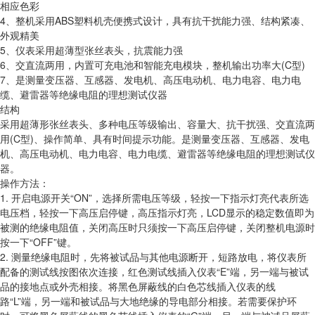
相应色彩
4、整机采用ABS塑料机壳便携式设计，具有抗干扰能力强、结构紧凑、
外观精美
5、仪表采用超薄型张丝表头，抗震能力强
6、交直流两用，内置可充电池和智能充电模块，整机输出功率大(C型)
7、是测量变压器、互感器、发电机、高压电动机、电力电容、电力电
缆、避雷器等绝缘电阻的理想测试仪器
结构
采用超薄形张丝表头、多种电压等级输出、容量大、抗干扰强、交直流两
用(C型)、操作简单、具有时间提示功能。是测量变压器、互感器、发电
机、高压电动机、电力电容、电力电缆、避雷器等绝缘电阻的理想测试仪
器。
操作方法：
1. 开启电源开关“ON”，选择所需电压等级，轻按一下指示灯亮代表所选
电压档，轻按一下高压启停键，高压指示灯亮，LCD显示的稳定数值即为
被测的绝缘电阻值，关闭高压时只须按一下高压启停键，关闭整机电源时
按一下“OFF”键。
2. 测量绝缘电阻时，先将被试品与其他电源断开，短路放电，将仪表所
配备的测试线按图依次连接，红色测试线插入仪表“E”端，另一端与被试
品的接地点或外壳相接。将黑色屏蔽线的白色芯线插入仪表的线
路“L”端，另一端和被试品与大地绝缘的导电部分相接。若需要保护环