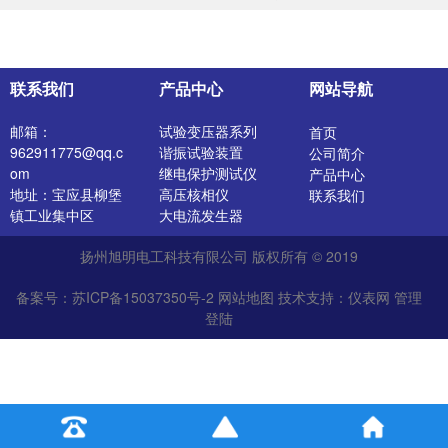
联系我们
产品中心
网站导航
邮箱：
试验变压器系列
首页
962911775@qq.c
谐振试验装置
公司简介
om
继电保护测试仪
产品中心
地址：宝应县柳堡
高压核相仪
联系我们
镇工业集中区
大电流发生器
开关特性测试仪
扬州旭明电工科技有限公司 版权所有 © 2019
高压发生器
电阻测试仪
备案号：苏ICP备15037350号-2
网站地图
技术支持：
仪表网
管理
介质损耗测试仪
登陆
直流电阻测试仪
绝缘油介电强度测
试仪
氧化锌避雷器测试
仪
苏公网安备 32102302010527
真空滤油机
变压器容量参数测