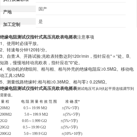
国产
产地
是
加工定制
绝缘电阻测试仪指针式高压兆欧表电摇表
注意事项
1、使用时必须平放。
2、转速每分钟120转/分。
3、自查:A、开路试验;兆欧表转数达到120r/min，指针应在"∝"处。B、
短路，慢慢地转动兆欧表，指针应在"0"处。
4、电动机的绕组间、相与相、相与外壳的绝缘电阻应≥0.5MΩ。移动电
动工具≥2MΩ
5、测量线路绝缘时:相与相≥0.38MΩ、相与零≥ 0.22MΩ。
绝缘电阻测试仪指针式高压兆欧表电摇表
测试电压可从0伏起平滑连续调节到
需要值。
量 程 电 阻 测 量 有 效 范 围 准 确 度*
20MΩ 0.5～19.99 MΩ ±(5%+5字)
200MΩ 5.0～199.9 MΩ ±(5%+5字)
2GΩ 0.05～1.999 GΩ ±(5%+5字)
20GΩ 0.5～19.99 GΩ ±(5%+5字)
200GΩ 5.0～199.9 GΩ ±(10%+10字)