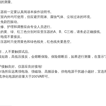
相的测量。
仪器前一定要认真阅读本操作说明书。
在室内外均可使用，但应避开雨淋、腐蚀气体、尘埃过浓的环境。
避免剧烈振动。
维修、护理和调整应由专业人员进行。
夹的黄、绿、红三色分别对应变压器的A、B、C三相，请务必正确接线。
压电缆不要接反。
变压器时只使用黄色和绿色线夹，红色线夹要悬空。
中间，人不要触摸试品。
试线短路，高低压接反，会熔断保险。保险熔断后，如果进行测量，在显示"
保护接触良好。仪器应良好接地!
工作场所应远离强电场、强磁场、高频设备。供电电源干扰越小越好，宜选
流净化电源的容量大于200VA即可。