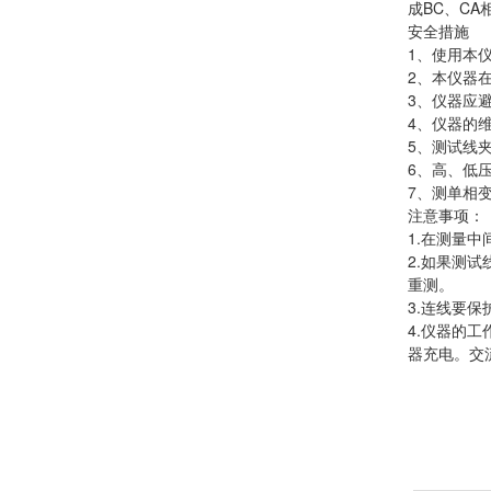
成BC、CA
安全措施
1、使用本
2、本仪器
3、仪器应
4、仪器的
5、测试线
6、高、低
7、测单相
注意事项：
1.在测量
2.如果测
重测。
3.连线要
4.仪器的
器充电。交