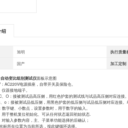
介绍
旭明
执行质量
国产
加工定制
-I全自动变比组别测试仪
面板示意图
20V：AC220V电源插座，自带开关及保险仓。
柱：仪器接地端子。
B、C、O：接被测试品高压侧，用红色护套的测试线与试品高压侧对应连接
b、c、o：接被测试品低压侧，用黑色护套的低压侧与试品低压侧对应连接。
 ．：数字键、小数点，设置参数时，用于数字的输入。
键：用于整机复位初始化、可从任何状态返回初始状态.
键：对输入参数内容，主、子菜单功能选择的后确认；
键：光标所在位置为当前所选，按此键循环选择。