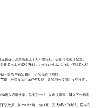
c）对应接好，注意高低压千万不要接反，否则可能损坏仪器。
i后分别显示上次试验的变比，分接百分比、组别、信息显示栏
验所用参数与前次相同，此项操作可省略。
调节键，分接显示栏无任何反应，则说明分接间距没有设置，
并自动进入记录状态，每测完一相，发出提示音，进入下一相测
下该数据，按<停止>键，键灯亮，完成AB相的测试。同样完