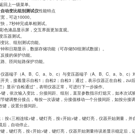
：返回上一级菜单。
-I全自动变比组别测试仪
性能特点
宽，可达10000。
度快，7秒钟完成单相测试。
128彩色液晶显示屏，交互界面更加直观。
接变压器测试。
测变比、组别测试功能。
时钟和日期显示，数据存储功能（可存储50组测试数据）。
压反接的保护功能。
短路、匝间短路保护功能。
将仪器端子（A、B、C、a、b、c）与变压器端子（A、B、C、a、b、
源开关，接着显示自检1；自检2；自检3；通过，表示仪器正在自检，zu
栏）显示“自检通过”，表明仪器正常，可进行下一步操作。
数>键，依次输入变比，分接间距、组别，直至参数指示灯熄灭，如本次试
调节键调整分接点，每按一次该键，分接值移动一个分接间距，如按分接
数键，设置分接间距。
续：按<三相连续>键，键灯亮，按<开始>键，键灯亮，仪器开始测量，
成后，自动停止。
按键，键灯亮，按<开始>键，键灯亮，仪器开始测量待误差显示稳定后，记