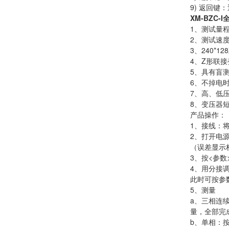
9) 返回键
XM-BZC
1、测试量程
2、测试速
3、240*
4、Z形联
5、具有盲
6、不掉电
7、高、低
8、变压器
产品操作：
1、接线：
2、打开电
（误差显示
3、按<参
4、用分接
此时可按参
5、测量
a、三相连
量，全部完
b、单相：