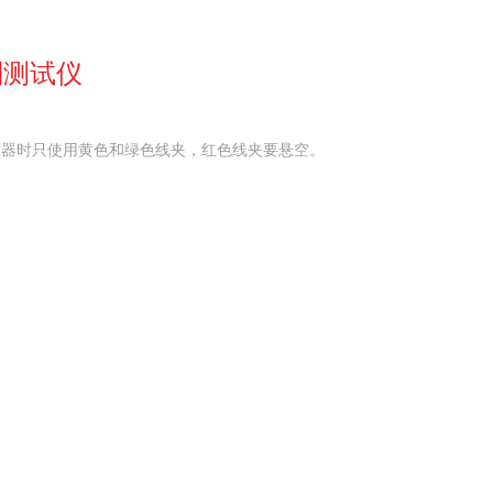
别测试仪
变压器时只使用黄色和绿色线夹，红色线夹要悬空。