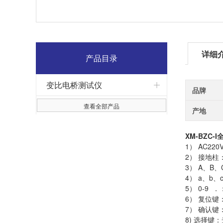
详细
产品目录
变比电桥测试仪
品牌
查看全部产品
产地
XM-BZC
1） AC2
2） 接地
3） A、
4） a、
5） 0-9
6） 复位
7） 确认
8) 选择