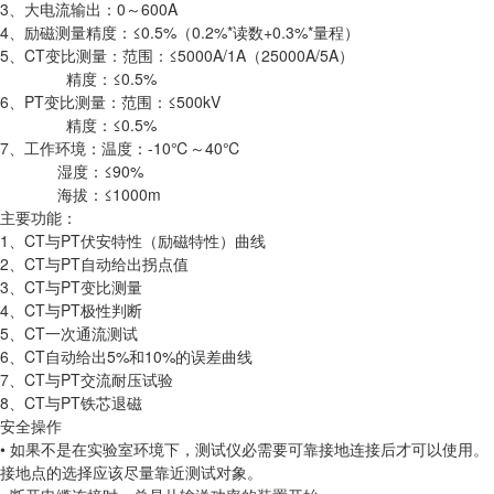
3、大电流输出：0～600A
4、励磁测量精度：≤0.5%（0.2%*读数+0.3%*量程）
5、CT变比测量：范围：≤5000A/1A（25000A/5A）
精度：≤0.5%
6、PT变比测量：范围：≤500kV
精度：≤0.5%
7、工作环境：温度：-10℃～40℃
湿度：≤90%
海拔：≤1000m
主要功能：
1、CT与PT伏安特性（励磁特性）曲线
2、CT与PT自动给出拐点值
3、CT与PT变比测量
4、CT与PT极性判断
5、CT一次通流测试
6、CT自动给出5%和10%的误差曲线
7、CT与PT交流耐压试验
8、CT与PT铁芯退磁
安全操作
• 如果不是在实验室环境下，测试仪必需要可靠接地连接后才可以使用。
接地点的选择应该尽量靠近测试对象。