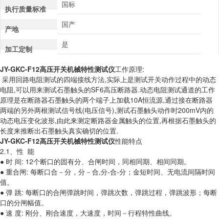
国标
执行质量标准
国产
产地
是
加工定制
JY-GKC-F12高压开关机械特性测试仪
工作原理:
采用回路电阻测试的四端接线方法,实际上是测试开关动作过程中的动态
电阻,可以用来测试石墨触头的SF6高压断路器.动态电阻测试通道的工作
原理是在断路器石墨触头的两个端子上加载10A恒流源,通过接在断路器
两端的另外两根测试信号线(电压信号),测试石墨触头动作时200mV内的
动态电压变化波形,由此来测定断路器金属触头的位置,再根据石墨触头的
长度来推断出石墨触头真实确切的位置.
JY-GKC-F12高压开关机械特性测试仪
性能特点
2.1、性 能
● 时 间: 12个断口的固有分、合闸时间，同相同期、相间同期。
● 重合闸: 每断口合－分，分－合,分-合-分；金短时间、无电流间隔时间
值。
● 弹 跳: 每断口的合闸弹跳时间，弹跳次数，弹跳过程，弹跳波形；每断
口的分闸幅值。
● 速 度: 刚分、刚合速度，大速度，时间－行程特性曲线。