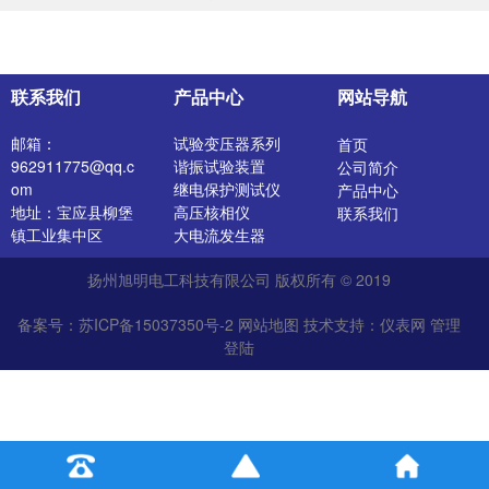
联系我们
产品中心
网站导航
邮箱：
试验变压器系列
首页
962911775@qq.c
谐振试验装置
公司简介
om
继电保护测试仪
产品中心
地址：宝应县柳堡
高压核相仪
联系我们
镇工业集中区
大电流发生器
开关特性测试仪
扬州旭明电工科技有限公司 版权所有 © 2019
高压发生器
电阻测试仪
备案号：苏ICP备15037350号-2
网站地图
技术支持：
仪表网
管理
介质损耗测试仪
登陆
直流电阻测试仪
绝缘油介电强度测
试仪
氧化锌避雷器测试
仪
苏公网安备 32102302010527
真空滤油机
变压器容量参数测