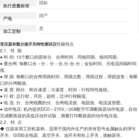
国标
执行质量标准
国产
产地
是
加工定制
性能特点
变压器有载分接开关特性测试仪
2.1、性 能
● 时 间: 12个断口的固有分、合闸时间，同相同期、相间同期。
● 重合闸: 每断口合－分，分－合,分-合-分；金短时间、无电流间隔时间
值。
● 弹 跳: 每断口的合闸弹跳时间，弹跳次数，弹跳过程，弹跳波形；每断
口的分闸幅值。
● 速 度: 刚分、刚合速度，大速度，时间－行程特性曲线。
● 行 程: 总行程，开距，超程，过冲行程幅值。
● 电 流: 分、合闸线圈的分、合闸电流值、电阻值、电流波形图。
● 动作电压: 机内提供DC0～270V／20A数字可调断路器动作电源，自动
完成断路器的高低压动作试验，测量打印断路器的动作电压值。
2.2、特 点
◆ 仪器采用工控机架构，适用于国内外生产的所有型号金属触头的SF6
开关、GIS组合电器、真空开关、油开关和柱上开关，接触器等。