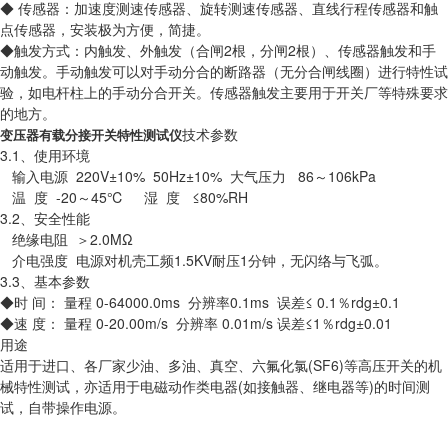
◆ 传感器：加速度测速传感器、旋转测速传感器、直线行程传感器和触
点传感器，安装极为方便，简捷。
◆触发方式：内触发、外触发（合闸2根，分闸2根）、传感器触发和手
动触发。手动触发可以对手动分合的断路器（无分合闸线圈）进行特性试
验，如电杆柱上的手动分合开关。传感器触发主要用于开关厂等特殊要求
的地方。
技术参数
变压器有载分接开关特性测试仪
3.1、使用环境
输入电源 220V±10% 50Hz±10% 大气压力 86～106kPa
温 度 -20～45℃ 湿 度 ≤80%RH
3.2、安全性能
绝缘电阻 ＞2.0MΩ
介电强度 电源对机壳工频1.5KV耐压1分钟，无闪络与飞弧。
3.3、基本参数
◆时 间： 量程 0-64000.0ms 分辨率0.1ms 误差≤ 0.1％rdg±0.1
◆速 度： 量程 0-20.00m/s 分辨率 0.01m/s 误差≤1％rdg±0.01
用途
适用于进口、各厂家少油、多油、真空、六氟化氯(SF6)等高压开关的机
械特性测试，亦适用于电磁动作类电器(如接触器、继电器等)的时间测
试，自带操作电源。