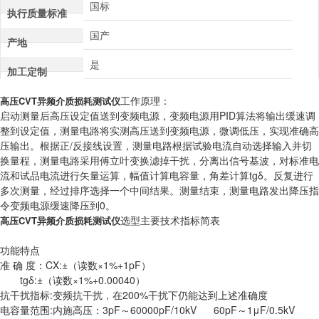
国标
执行质量标准
国产
产地
是
加工定制
工作原理：
高压CVT异频介质损耗测试仪
启动测量后高压设定值送到变频电源，变频电源用PID算法将输出缓速调
整到设定值，测量电路将实测高压送到变频电源，微调低压，实现准确高
压输出。根据正/反接线设置，测量电路根据试验电流自动选择输入并切
换量程，测量电路采用傅立叶变换滤掉干扰，分离出信号基波，对标准电
流和试品电流进行矢量运算，幅值计算电容量，角差计算tgδ。反复进行
多次测量，经过排序选择一个中间结果。测量结束，测量电路发出降压指
令变频电源缓速降压到0。
选型主要技术指标简表
高压CVT异频介质损耗测试仪
功能特点
准 确 度：CX:±（读数×1%+1pF）
tgδ:±（读数×1%+0.00040）
抗干扰指标:变频抗干扰，在200%干扰下仍能达到上述准确度
电容量范围:内施高压：3pF～60000pF/10kV 60pF～1μF/0.5kV