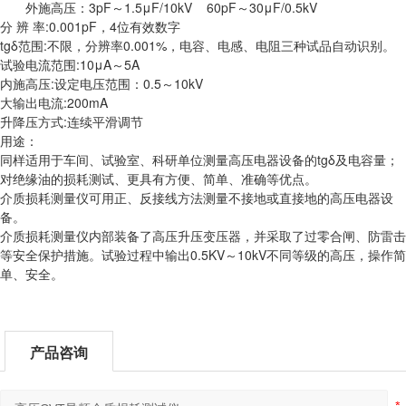
外施高压：3pF～1.5μF/10kV 60pF～30μF/0.5kV
分 辨 率:0.001pF，4位有效数字
tgδ范围:不限，分辨率0.001%，电容、电感、电阻三种试品自动识别。
试验电流范围:10μA～5A
内施高压:设定电压范围：0.5～10kV
大输出电流:200mA
升降压方式:连续平滑调节
用途：
同样适用于车间、试验室、科研单位测量高压电器设备的tgδ及电容量；
对绝缘油的损耗测试、更具有方便、简单、准确等优点。
介质损耗测量仪可用正、反接线方法测量不接地或直接地的高压电器设
备。
介质损耗测量仪内部装备了高压升压变压器，并采取了过零合闸、防雷击
等安全保护措施。试验过程中输出0.5KV～10kV不同等级的高压，操作简
单、安全。
产品咨询